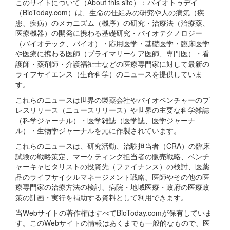
このサイトについて（About this site）：バイオトゥデイ
（BioToday.com）は、生命の仕組みの研究や人の病気（疾
患、疾病）のメカニズム（機序）の研究・治療法（治療薬、
医療機器）の開発に携わる基礎研究・バイオテクノロジー
（バイオテック、バイオ）・応用医学・基礎医学・臨床医学
や医療に携わる医師（プライマリーケア医師、専門医）・看
護師・薬剤師・介護福祉士などの医療専門家に対して最新の
ライフサイエンス（生命科学）のニュースを提供していま
す。
これらのニュースは世界の製薬会社やバイオベンチャーのプ
レスリリース（ニュースリリース）や世界の主要な科学雑誌
（科学ジャーナル）・医学雑誌（医学誌、医学ジャーナ
ル）・生物学ジャーナルを元に作製されています。
これらのニュースは、研究活動、治験担当者（CRA）の臨床
試験の戦略策定、マーケティング担当者の販売戦略、ベンチ
ャーキャピタリストの投資先（ファイナンス）の検討、医薬
品のライフサイクルマネージメント戦略、医師やその他の医
療専門家の治療方法の検討、病院・地域医療・政府の医療政
策の計画・実行を補助する資料として利用できます。
当Webサイトの著作権はすべてBioToday.comが保有していま
す。このWebサイトの情報はあくまでも一般的なもので、医