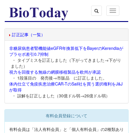
Toggle
navigation
訂正記事（一覧）
非糖尿病患者腎機能値eGFR年換算低下をBayerのKerendiaが
プラセボ差引0.7抑制
・ タイプミスを訂正しました（下がってきました→下がり
ました）
視力を回復する無線の網膜移植製品を欧州が承認
・ 1段落目の 発売後→市販品 に訂正しました。
体内仕立て免疫疾患治療CAR-TのSail社を買う選択権利をJ&J
が取得
・ 誤解を訂正しました（30億ドル弱→26億ドル弱）
有料会員登録について
有料会員は「法人有料会員」と「個人有料会員」の2種類あり