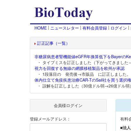
|
|
|
|
HOME
ニュースレター
有料会員登録
ログイン
訂正記事（一覧）
非糖尿病患者腎機能値eGFR年換算低下をBayerのKer
・ タイプミスを訂正しました（下がってきました
視力を回復する無線の網膜移植製品を欧州が承認
・ 1段落目の 発売後→市販品 に訂正しました。
体内仕立て免疫疾患治療CAR-TのSail社を買う選択権
・ 誤解を訂正しました（30億ドル弱→26億ドル弱
会員様ログイン
登録メールアドレス：
有料
■法