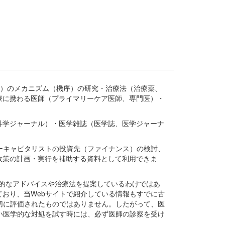
疾患、疾病）のメカニズム（機序）の研究・治療法（治療薬、
療に携わる医師（プライマリーケア医師、専門医）・
。
科学ジャーナル）・医学雑誌（医学誌、医学ジャーナ
ーキャピタリストの投資先（ファイナンス）の検討、
政策の計画・実行を補助する資料として利用できま
医学的なアドバイスや治療法を提案しているわけではあ
おり、当Webサイトで紹介している情報もすでに古
切に評価されたものではありません。したがって、医
い医学的な対処を試す時には、必ず医師の診察を受け