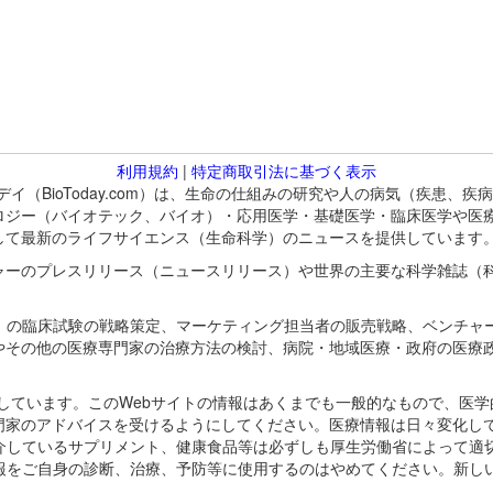
利用規約
|
特定商取引法に基づく表示
バイオトゥデイ（BioToday.com）は、生命の仕組みの研究や人の病気（
ロジー（バイオテック、バイオ）・応用医学・基礎医学・臨床医学や医
して最新のライフサイエンス（生命科学）のニュースを提供しています
ャーのプレスリリース（ニュースリリース）や世界の主要な科学雑誌（
A）の臨床試験の戦略策定、マーケティング担当者の販売戦略、ベンチャ
やその他の医療専門家の治療方法の検討、病院・地域医療・政府の医療
omが保有しています。このWebサイトの情報はあくまでも一般的なもので、
門家のアドバイスを受けるようにしてください。医療情報は日々変化して
紹介しているサプリメント、健康食品等は必ずしも厚生労働省によって適
情報をご自身の診断、治療、予防等に使用するのはやめてください。新し