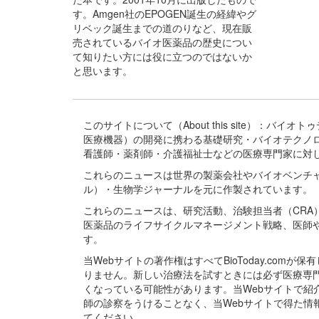
す。Amgen社のEPOGEN誕生の経緯やグ
リベック誕生までの道のりなど、現在販
売されているバイオ医薬品の歴史につい
て知りたい方には役に立つのではないか
と思います。
このサイトについて（About this site）：
医療機器）の開発に携わる基礎研究・バイオテクノ
看護師・薬剤師・介護福祉士などの医療専門家に対
これらのニュースは世界の製薬会社やバイオベンチ
ル）・生物学ジャーナルを元に作製されています。
これらのニュースは、研究活動、治験担当者（CR
医薬品のライフサイクルマネージメント戦略、医師
す。
当Webサイトの著作権はすべてBioToday.c
りません。新しい治療法を試すときには必ず医療専
くなっている可能性があります。当Webサイトで
師の診察をうけることなく、当Webサイトで得た
てください。