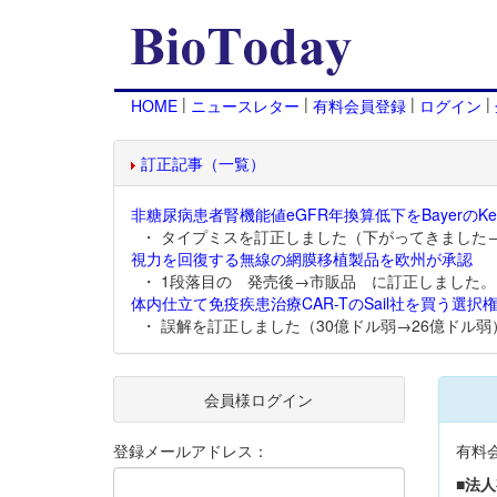
|
|
|
|
HOME
ニュースレター
有料会員登録
ログイン
訂正記事（一覧）
非糖尿病患者腎機能値eGFR年換算低下をBayerのKer
・ タイプミスを訂正しました（下がってきました
視力を回復する無線の網膜移植製品を欧州が承認
・ 1段落目の 発売後→市販品 に訂正しました。
体内仕立て免疫疾患治療CAR-TのSail社を買う選択権
・ 誤解を訂正しました（30億ドル弱→26億ドル弱
会員様ログイン
登録メールアドレス：
有料
■法