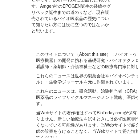
す。Amgen社のEPOGEN誕生の経緯やグ
リベック誕生までの道のりなど、現在販
売されているバイオ医薬品の歴史につい
て知りたい方には役に立つのではないか
と思います。
このサイトについて（About this site）：
医療機器）の開発に携わる基礎研究・バイオテクノ
看護師・薬剤師・介護福祉士などの医療専門家に対
これらのニュースは世界の製薬会社やバイオベンチ
ル）・生物学ジャーナルを元に作製されています。
これらのニュースは、研究活動、治験担当者（CR
医薬品のライフサイクルマネージメント戦略、医師
す。
当Webサイトの著作権はすべてBioToday.c
りません。新しい治療法を試すときには必ず医療専
くなっている可能性があります。当Webサイトで
師の診察をうけることなく、当Webサイトで得た
てください。