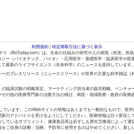
利用規約
|
特定商取引法に基づく表示
バイオトゥデイ（BioToday.com）は、生命の仕組みの研究や人の病気（
ロジー（バイオテック、バイオ）・応用医学・基礎医学・臨床医学や医
して最新のライフサイエンス（生命科学）のニュースを提供しています
ャーのプレスリリース（ニュースリリース）や世界の主要な科学雑誌（
A）の臨床試験の戦略策定、マーケティング担当者の販売戦略、ベンチャ
やその他の医療専門家の治療方法の検討、病院・地域医療・政府の医療
omが保有しています。このWebサイトの情報はあくまでも一般的なもので、
門家のアドバイスを受けるようにしてください。医療情報は日々変化して
紹介しているサプリメント、健康食品等は必ずしも厚生労働省によって適
情報をご自身の診断、治療、予防等に使用するのはやめてください。新し