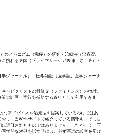
疾患、疾病）のメカニズム（機序）の研究・治療法（治療薬、
療に携わる医師（プライマリーケア医師、専門医）・
。
科学ジャーナル）・医学雑誌（医学誌、医学ジャーナ
ーキャピタリストの投資先（ファイナンス）の検討、
政策の計画・実行を補助する資料として利用できま
医学的なアドバイスや治療法を提案しているわけではあ
おり、当Webサイトで紹介している情報もすでに古
切に評価されたものではありません。したがって、医
い医学的な対処を試す時には、必ず医師の診察を受け