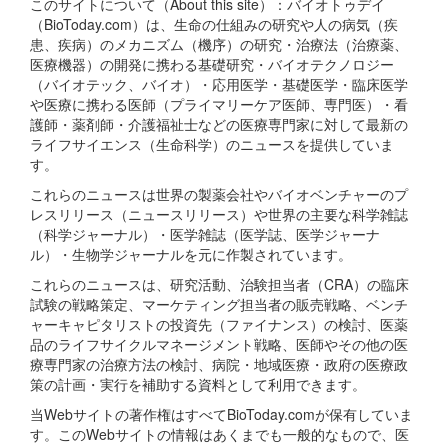
このサイトについて（About this site）：バイオトゥデイ
（BioToday.com）は、生命の仕組みの研究や人の病気（疾
患、疾病）のメカニズム（機序）の研究・治療法（治療薬、
医療機器）の開発に携わる基礎研究・バイオテクノロジー
（バイオテック、バイオ）・応用医学・基礎医学・臨床医学
や医療に携わる医師（プライマリーケア医師、専門医）・看
護師・薬剤師・介護福祉士などの医療専門家に対して最新の
ライフサイエンス（生命科学）のニュースを提供していま
す。
これらのニュースは世界の製薬会社やバイオベンチャーのプ
レスリリース（ニュースリリース）や世界の主要な科学雑誌
（科学ジャーナル）・医学雑誌（医学誌、医学ジャーナ
ル）・生物学ジャーナルを元に作製されています。
これらのニュースは、研究活動、治験担当者（CRA）の臨床
試験の戦略策定、マーケティング担当者の販売戦略、ベンチ
ャーキャピタリストの投資先（ファイナンス）の検討、医薬
品のライフサイクルマネージメント戦略、医師やその他の医
療専門家の治療方法の検討、病院・地域医療・政府の医療政
策の計画・実行を補助する資料として利用できます。
当Webサイトの著作権はすべてBioToday.comが保有していま
す。このWebサイトの情報はあくまでも一般的なもので、医