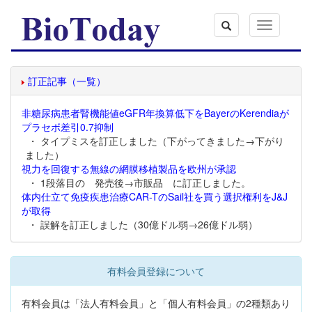
Toggle
navigation
訂正記事（一覧）
非糖尿病患者腎機能値eGFR年換算低下をBayerのKerendiaが
プラセボ差引0.7抑制
・ タイプミスを訂正しました（下がってきました→下がり
ました）
視力を回復する無線の網膜移植製品を欧州が承認
・ 1段落目の 発売後→市販品 に訂正しました。
体内仕立て免疫疾患治療CAR-TのSail社を買う選択権利をJ&J
が取得
・ 誤解を訂正しました（30億ドル弱→26億ドル弱）
有料会員登録について
有料会員は「法人有料会員」と「個人有料会員」の2種類あり