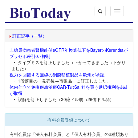
Toggle
navigation
訂正記事（一覧）
非糖尿病患者腎機能値eGFR年換算低下をBayerのKerendiaが
プラセボ差引0.7抑制
・ タイプミスを訂正しました（下がってきました→下がり
ました）
視力を回復する無線の網膜移植製品を欧州が承認
・ 1段落目の 発売後→市販品 に訂正しました。
体内仕立て免疫疾患治療CAR-TのSail社を買う選択権利をJ&J
が取得
・ 誤解を訂正しました（30億ドル弱→26億ドル弱）
有料会員登録について
有料会員は「法人有料会員」と「個人有料会員」の2種類あり