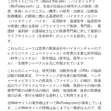
このサイトについて（About this site）：バイオトゥデイ
（BioToday.com）は、生命の仕組みの研究や人の病気（疾
患、疾病）のメカニズム（機序）の研究・治療法（治療薬、
医療機器）の開発に携わる基礎研究・バイオテクノロジー
（バイオテック、バイオ）・応用医学・基礎医学・臨床医学
や医療に携わる医師（プライマリーケア医師、専門医）・看
護師・薬剤師・介護福祉士などの医療専門家に対して最新の
ライフサイエンス（生命科学）のニュースを提供していま
す。
これらのニュースは世界の製薬会社やバイオベンチャーのプ
レスリリース（ニュースリリース）や世界の主要な科学雑誌
（科学ジャーナル）・医学雑誌（医学誌、医学ジャーナ
ル）・生物学ジャーナルを元に作製されています。
これらのニュースは、研究活動、治験担当者（CRA）の臨床
試験の戦略策定、マーケティング担当者の販売戦略、ベンチ
ャーキャピタリストの投資先（ファイナンス）の検討、医薬
品のライフサイクルマネージメント戦略、医師やその他の医
療専門家の治療方法の検討、病院・地域医療・政府の医療政
策の計画・実行を補助する資料として利用できます。
当Webサイトの著作権はすべてBioToday.comが保有していま
す。このWebサイトの情報はあくまでも一般的なもので、医