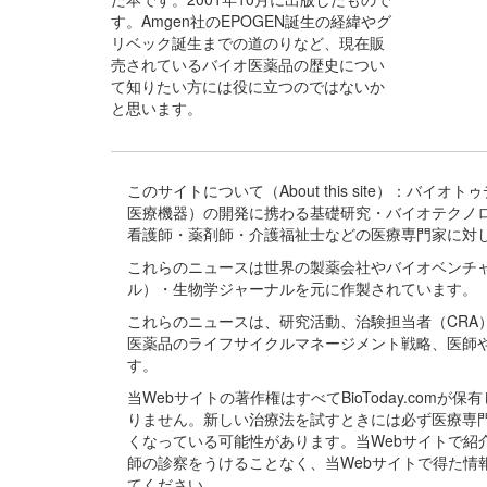
す。Amgen社のEPOGEN誕生の経緯やグ
リベック誕生までの道のりなど、現在販
売されているバイオ医薬品の歴史につい
て知りたい方には役に立つのではないか
と思います。
このサイトについて（About this site）：
医療機器）の開発に携わる基礎研究・バイオテクノ
看護師・薬剤師・介護福祉士などの医療専門家に対
これらのニュースは世界の製薬会社やバイオベンチ
ル）・生物学ジャーナルを元に作製されています。
これらのニュースは、研究活動、治験担当者（CR
医薬品のライフサイクルマネージメント戦略、医師
す。
当Webサイトの著作権はすべてBioToday.c
りません。新しい治療法を試すときには必ず医療専
くなっている可能性があります。当Webサイトで
師の診察をうけることなく、当Webサイトで得た
てください。