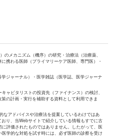
疾患、疾病）のメカニズム（機序）の研究・治療法（治療薬、
療に携わる医師（プライマリーケア医師、専門医）・
。
科学ジャーナル）・医学雑誌（医学誌、医学ジャーナ
ーキャピタリストの投資先（ファイナンス）の検討、
政策の計画・実行を補助する資料として利用できま
医学的なアドバイスや治療法を提案しているわけではあ
おり、当Webサイトで紹介している情報もすでに古
切に評価されたものではありません。したがって、医
い医学的な対処を試す時には、必ず医師の診察を受け