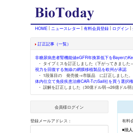
|
|
|
|
HOME
ニュースレター
有料会員登録
ログイン
訂正記事（一覧）
非糖尿病患者腎機能値eGFR年換算低下をBayerのKer
・ タイプミスを訂正しました（下がってきました
視力を回復する無線の網膜移植製品を欧州が承認
・ 1段落目の 発売後→市販品 に訂正しました。
体内仕立て免疫疾患治療CAR-TのSail社を買う選択権
・ 誤解を訂正しました（30億ドル弱→26億ドル弱
会員様ログイン
登録メールアドレス：
有料
■法