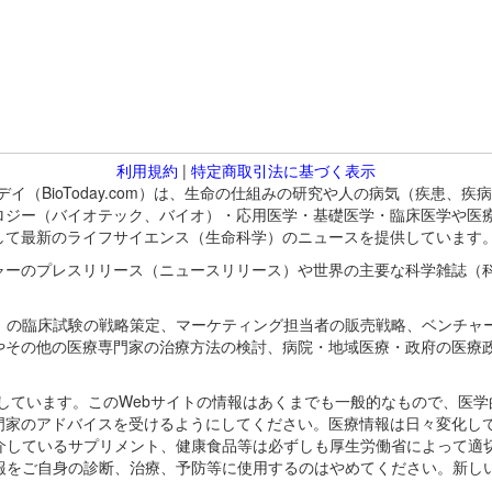
利用規約
|
特定商取引法に基づく表示
バイオトゥデイ（BioToday.com）は、生命の仕組みの研究や人の病気（
ロジー（バイオテック、バイオ）・応用医学・基礎医学・臨床医学や医
して最新のライフサイエンス（生命科学）のニュースを提供しています
ャーのプレスリリース（ニュースリリース）や世界の主要な科学雑誌（
A）の臨床試験の戦略策定、マーケティング担当者の販売戦略、ベンチャ
やその他の医療専門家の治療方法の検討、病院・地域医療・政府の医療
omが保有しています。このWebサイトの情報はあくまでも一般的なもので、
門家のアドバイスを受けるようにしてください。医療情報は日々変化して
紹介しているサプリメント、健康食品等は必ずしも厚生労働省によって適
情報をご自身の診断、治療、予防等に使用するのはやめてください。新し