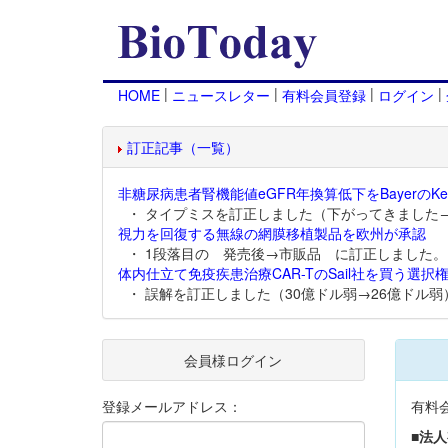
|
|
|
|
HOME
ニュースレター
有料会員登録
ログイン
訂正記事（一覧）
非糖尿病患者腎機能値eGFR年換算低下をBayerのKer
・ タイプミスを訂正しました（下がってきました
視力を回復する無線の網膜移植製品を欧州が承認
・ 1段落目の 発売後→市販品 に訂正しました。
体内仕立て免疫疾患治療CAR-TのSail社を買う選択権
・ 誤解を訂正しました（30億ドル弱→26億ドル弱
会員様ログイン
登録メールアドレス：
有料
■法