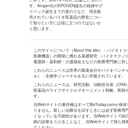
す。Amgen社のEPOGEN誕生の経緯やグ
リベック誕生までの道のりなど、現在販
売されているバイオ医薬品の歴史につい
て知りたい方には役に立つのではないか
と思います。
このサイトについて（About this site）：
医療機器）の開発に携わる基礎研究・バイオテクノ
看護師・薬剤師・介護福祉士などの医療専門家に対
これらのニュースは世界の製薬会社やバイオベンチ
ル）・生物学ジャーナルを元に作製されています。
これらのニュースは、研究活動、治験担当者（CR
医薬品のライフサイクルマネージメント戦略、医師
す。
当Webサイトの著作権はすべてBioToday.c
りません。新しい治療法を試すときには必ず医療専
くなっている可能性があります。当Webサイトで
師の診察をうけることなく、当Webサイトで得た
てください。