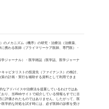
疾患、疾病）のメカニズム（機序）の研究・治療法（治療薬、
療に携わる医師（プライマリーケア医師、専門医）・
。
科学ジャーナル）・医学雑誌（医学誌、医学ジャーナ
ーキャピタリストの投資先（ファイナンス）の検討、
政策の計画・実行を補助する資料として利用できま
医学的なアドバイスや治療法を提案しているわけではあ
おり、当Webサイトで紹介している情報もすでに古
切に評価されたものではありません。したがって、医
い医学的な対処を試す時には、必ず医師の診察を受け