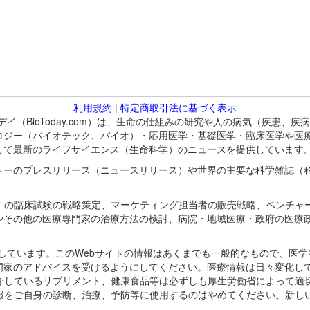
利用規約
|
特定商取引法に基づく表示
バイオトゥデイ（BioToday.com）は、生命の仕組みの研究や人の病気（
ロジー（バイオテック、バイオ）・応用医学・基礎医学・臨床医学や医
して最新のライフサイエンス（生命科学）のニュースを提供しています
ャーのプレスリリース（ニュースリリース）や世界の主要な科学雑誌（
A）の臨床試験の戦略策定、マーケティング担当者の販売戦略、ベンチャ
やその他の医療専門家の治療方法の検討、病院・地域医療・政府の医療
omが保有しています。このWebサイトの情報はあくまでも一般的なもので、
門家のアドバイスを受けるようにしてください。医療情報は日々変化して
紹介しているサプリメント、健康食品等は必ずしも厚生労働省によって適
情報をご自身の診断、治療、予防等に使用するのはやめてください。新し