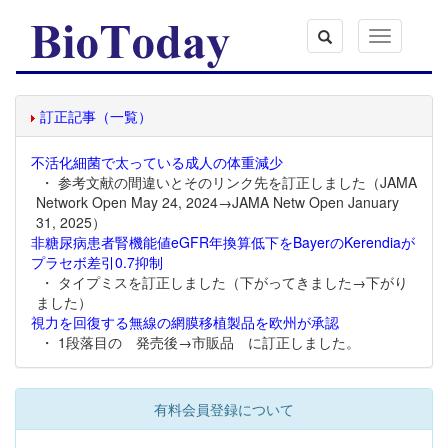
Toggle
navigation
訂正記事（一覧）
不活化細菌で太っている成人の体重減少
・ 参考文献の間違いとそのリンク先を訂正しました（JAMA
Network Open May 24, 2024→JAMA Netw Open January
31, 2025）
非糖尿病患者腎機能値eGFR年換算低下をBayerのKerendiaが
プラセボ差引0.7抑制
・ タイプミスを訂正しました（下がってきました→下がり
ました）
視力を回復する無線の網膜移植製品を欧州が承認
・ 1段落目の 発売後→市販品 に訂正しました。
有料会員登録について