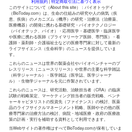
利用規約
|
特定商取引法に基づく表示
このサイトについて（About this site）：バイオトゥデイ
（BioToday.com）は、生命の仕組みの研究や人の病気（疾
患、疾病）のメカニズム（機序）の研究・治療法（治療薬、
医療機器）の開発に携わる基礎研究・バイオテクノロジー
（バイオテック、バイオ）・応用医学・基礎医学・臨床医学
や医療に携わる医師（プライマリーケア医師、専門医）・看
護師・薬剤師・介護福祉士などの医療専門家に対して最新の
ライフサイエンス（生命科学）のニュースを提供していま
す。
これらのニュースは世界の製薬会社やバイオベンチャーのプ
レスリリース（ニュースリリース）や世界の主要な科学雑誌
（科学ジャーナル）・医学雑誌（医学誌、医学ジャーナ
ル）・生物学ジャーナルを元に作製されています。
これらのニュースは、研究活動、治験担当者（CRA）の臨床
試験の戦略策定、マーケティング担当者の販売戦略、ベンチ
ャーキャピタリストの投資先（ファイナンス）の検討、医薬
品のライフサイクルマネージメント戦略、医師やその他の医
療専門家の治療方法の検討、病院・地域医療・政府の医療政
策の計画・実行を補助する資料として利用できます。
当Webサイトの著作権はすべてBioToday.comが保有していま