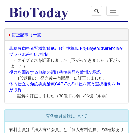
Toggle
navigation
訂正記事（一覧）
非糖尿病患者腎機能値eGFR年換算低下をBayerのKerendiaが
プラセボ差引0.7抑制
・ タイプミスを訂正しました（下がってきました→下がり
ました）
視力を回復する無線の網膜移植製品を欧州が承認
・ 1段落目の 発売後→市販品 に訂正しました。
体内仕立て免疫疾患治療CAR-TのSail社を買う選択権利をJ&J
が取得
・ 誤解を訂正しました（30億ドル弱→26億ドル弱）
有料会員登録について
有料会員は「法人有料会員」と「個人有料会員」の2種類あり