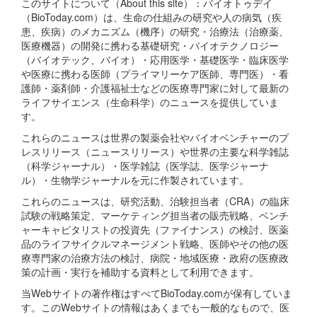
このサイトについて（About this site）：バイオトゥデイ
（BioToday.com）は、生命の仕組みの研究や人の病気（疾
患、疾病）のメカニズム（機序）の研究・治療法（治療薬、
医療機器）の開発に携わる基礎研究・バイオテクノロジー
（バイオテック、バイオ）・応用医学・基礎医学・臨床医学
や医療に携わる医師（プライマリーケア医師、専門医）・看
護師・薬剤師・介護福祉士などの医療専門家に対して最新の
ライフサイエンス（生命科学）のニュースを提供していま
す。
これらのニュースは世界の製薬会社やバイオベンチャーのプ
レスリリース（ニュースリリース）や世界の主要な科学雑誌
（科学ジャーナル）・医学雑誌（医学誌、医学ジャーナ
ル）・生物学ジャーナルを元に作製されています。
これらのニュースは、研究活動、治験担当者（CRA）の臨床
試験の戦略策定、マーケティング担当者の販売戦略、ベンチ
ャーキャピタリストの投資先（ファイナンス）の検討、医薬
品のライフサイクルマネージメント戦略、医師やその他の医
療専門家の治療方法の検討、病院・地域医療・政府の医療政
策の計画・実行を補助する資料として利用できます。
当Webサイトの著作権はすべてBioToday.comが保有していま
す。このWebサイトの情報はあくまでも一般的なもので、医