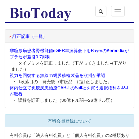
Toggle
navigation
訂正記事（一覧）
非糖尿病患者腎機能値eGFR年換算低下をBayerのKerendiaが
プラセボ差引0.7抑制
・ タイプミスを訂正しました（下がってきました→下がり
ました）
視力を回復する無線の網膜移植製品を欧州が承認
・ 1段落目の 発売後→市販品 に訂正しました。
体内仕立て免疫疾患治療CAR-TのSail社を買う選択権利をJ&J
が取得
・ 誤解を訂正しました（30億ドル弱→26億ドル弱）
有料会員登録について
有料会員は「法人有料会員」と「個人有料会員」の2種類あり