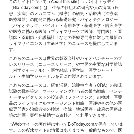
このサイトについて（About this site）：バイオトゥデイ
（BioToday.com）は、生命の仕組みの研究や人の病気（疾
患、疾病）のメカニズム（機序）の研究・治療法（治療薬、
医療機器）の開発に携わる基礎研究・バイオテクノロジー
（バイオテック、バイオ）・応用医学・基礎医学・臨床医学
や医療に携わる医師（プライマリーケア医師、専門医）・看
護師・薬剤師・介護福祉士などの医療専門家に対して最新の
ライフサイエンス（生命科学）のニュースを提供していま
す。
これらのニュースは世界の製薬会社やバイオベンチャーのプ
レスリリース（ニュースリリース）や世界の主要な科学雑誌
（科学ジャーナル）・医学雑誌（医学誌、医学ジャーナ
ル）・生物学ジャーナルを元に作製されています。
これらのニュースは、研究活動、治験担当者（CRA）の臨床
試験の戦略策定、マーケティング担当者の販売戦略、ベンチ
ャーキャピタリストの投資先（ファイナンス）の検討、医薬
品のライフサイクルマネージメント戦略、医師やその他の医
療専門家の治療方法の検討、病院・地域医療・政府の医療政
策の計画・実行を補助する資料として利用できます。
当Webサイトの著作権はすべてBioToday.comが保有していま
す。このWebサイトの情報はあくまでも一般的なもので、医