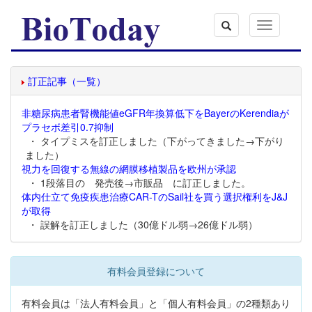
Toggle
navigation
訂正記事（一覧）
非糖尿病患者腎機能値eGFR年換算低下をBayerのKerendiaが
プラセボ差引0.7抑制
・ タイプミスを訂正しました（下がってきました→下がり
ました）
視力を回復する無線の網膜移植製品を欧州が承認
・ 1段落目の 発売後→市販品 に訂正しました。
体内仕立て免疫疾患治療CAR-TのSail社を買う選択権利をJ&J
が取得
・ 誤解を訂正しました（30億ドル弱→26億ドル弱）
有料会員登録について
有料会員は「法人有料会員」と「個人有料会員」の2種類あり