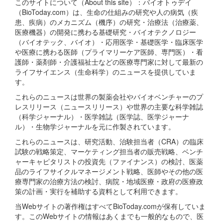
このサイトについて（About this site）：バイオトゥデイ
（BioToday.com）は、生命の仕組みの研究や人の病気（疾
患、疾病）のメカニズム（機序）の研究・治療法（治療薬、
医療機器）の開発に携わる基礎研究・バイオテクノロジー
（バイオテック、バイオ）・応用医学・基礎医学・臨床医学
や医療に携わる医師（プライマリーケア医師、専門医）・看
護師・薬剤師・介護福祉士などの医療専門家に対して最新の
ライフサイエンス（生命科学）のニュースを提供していま
す。
これらのニュースは世界の製薬会社やバイオベンチャーのプ
レスリリース（ニュースリリース）や世界の主要な科学雑誌
（科学ジャーナル）・医学雑誌（医学誌、医学ジャーナ
ル）・生物学ジャーナルを元に作製されています。
これらのニュースは、研究活動、治験担当者（CRA）の臨床
試験の戦略策定、マーケティング担当者の販売戦略、ベンチ
ャーキャピタリストの投資先（ファイナンス）の検討、医薬
品のライフサイクルマネージメント戦略、医師やその他の医
療専門家の治療方法の検討、病院・地域医療・政府の医療政
策の計画・実行を補助する資料として利用できます。
当Webサイトの著作権はすべてBioToday.comが保有していま
す。このWebサイトの情報はあくまでも一般的なもので、医