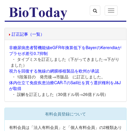
Toggle
navigation
訂正記事（一覧）
非糖尿病患者腎機能値eGFR年換算低下をBayerのKerendiaが
プラセボ差引0.7抑制
・ タイプミスを訂正しました（下がってきました→下がり
ました）
視力を回復する無線の網膜移植製品を欧州が承認
・ 1段落目の 発売後→市販品 に訂正しました。
体内仕立て免疫疾患治療CAR-TのSail社を買う選択権利をJ&J
が取得
・ 誤解を訂正しました（30億ドル弱→26億ドル弱）
有料会員登録について
有料会員は「法人有料会員」と「個人有料会員」の2種類あり