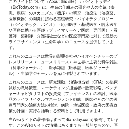
このサイトについて（About this site）：バイオトゥデイ
（BioToday.com）は、生命の仕組みの研究や人の病気（疾
患、疾病）のメカニズム（機序）の研究・治療法（治療薬、
医療機器）の開発に携わる基礎研究・バイオテクノロジー
（バイオテック、バイオ）・応用医学・基礎医学・臨床医学
や医療に携わる医師（プライマリーケア医師、専門医）・看
護師・薬剤師・介護福祉士などの医療専門家に対して最新の
ライフサイエンス（生命科学）のニュースを提供していま
す。
これらのニュースは世界の製薬会社やバイオベンチャーのプ
レスリリース（ニュースリリース）や世界の主要な科学雑誌
（科学ジャーナル）・医学雑誌（医学誌、医学ジャーナ
ル）・生物学ジャーナルを元に作製されています。
これらのニュースは、研究活動、治験担当者（CRA）の臨床
試験の戦略策定、マーケティング担当者の販売戦略、ベンチ
ャーキャピタリストの投資先（ファイナンス）の検討、医薬
品のライフサイクルマネージメント戦略、医師やその他の医
療専門家の治療方法の検討、病院・地域医療・政府の医療政
策の計画・実行を補助する資料として利用できます。
当Webサイトの著作権はすべてBioToday.comが保有していま
す。このWebサイトの情報はあくまでも一般的なもので、医