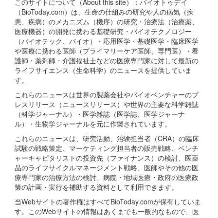
このサイトについて（About this site）：バイオトゥデイ
（BioToday.com）は、生命の仕組みの研究や人の病気（疾
患、疾病）のメカニズム（機序）の研究・治療法（治療薬、
医療機器）の開発に携わる基礎研究・バイオテクノロジー
（バイオテック、バイオ）・応用医学・基礎医学・臨床医学
や医療に携わる医師（プライマリーケア医師、専門医）・看
護師・薬剤師・介護福祉士などの医療専門家に対して最新の
ライフサイエンス（生命科学）のニュースを提供していま
す。
これらのニュースは世界の製薬会社やバイオベンチャーのプ
レスリリース（ニュースリリース）や世界の主要な科学雑誌
（科学ジャーナル）・医学雑誌（医学誌、医学ジャーナ
ル）・生物学ジャーナルを元に作製されています。
これらのニュースは、研究活動、治験担当者（CRA）の臨床
試験の戦略策定、マーケティング担当者の販売戦略、ベンチ
ャーキャピタリストの投資先（ファイナンス）の検討、医薬
品のライフサイクルマネージメント戦略、医師やその他の医
療専門家の治療方法の検討、病院・地域医療・政府の医療政
策の計画・実行を補助する資料として利用できます。
当Webサイトの著作権はすべてBioToday.comが保有していま
す。このWebサイトの情報はあくまでも一般的なもので、医