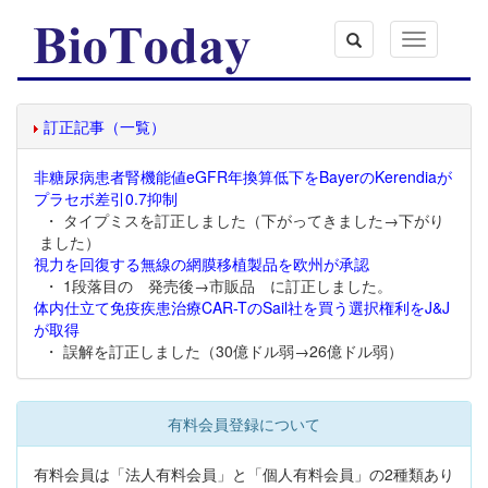
Toggle
navigation
訂正記事（一覧）
非糖尿病患者腎機能値eGFR年換算低下をBayerのKerendiaが
プラセボ差引0.7抑制
・ タイプミスを訂正しました（下がってきました→下がり
ました）
視力を回復する無線の網膜移植製品を欧州が承認
・ 1段落目の 発売後→市販品 に訂正しました。
体内仕立て免疫疾患治療CAR-TのSail社を買う選択権利をJ&J
が取得
・ 誤解を訂正しました（30億ドル弱→26億ドル弱）
有料会員登録について
有料会員は「法人有料会員」と「個人有料会員」の2種類あり