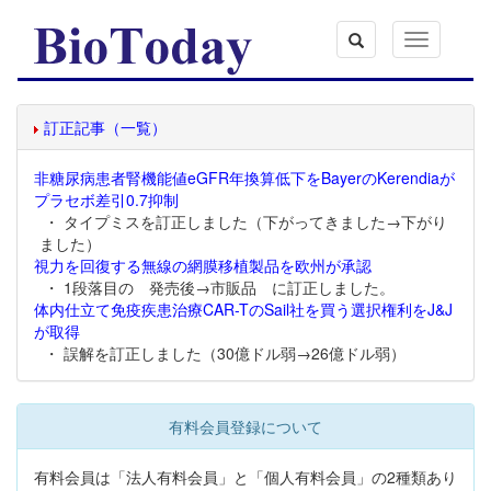
Toggle
navigation
訂正記事（一覧）
非糖尿病患者腎機能値eGFR年換算低下をBayerのKerendiaが
プラセボ差引0.7抑制
・ タイプミスを訂正しました（下がってきました→下がり
ました）
視力を回復する無線の網膜移植製品を欧州が承認
・ 1段落目の 発売後→市販品 に訂正しました。
体内仕立て免疫疾患治療CAR-TのSail社を買う選択権利をJ&J
が取得
・ 誤解を訂正しました（30億ドル弱→26億ドル弱）
有料会員登録について
有料会員は「法人有料会員」と「個人有料会員」の2種類あり