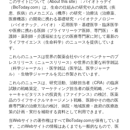
このサイトについて（About this site）：バイオトゥデイ
（BioToday.com）は、生命の仕組みの研究や人の病気（疾
患、疾病）のメカニズム（機序）の研究・治療法（治療薬、
医療機器）の開発に携わる基礎研究・バイオテクノロジー
（バイオテック、バイオ）・応用医学・基礎医学・臨床医学
や医療に携わる医師（プライマリーケア医師、専門医）・看
護師・薬剤師・介護福祉士などの医療専門家に対して最新の
ライフサイエンス（生命科学）のニュースを提供していま
す。
これらのニュースは世界の製薬会社やバイオベンチャーのプ
レスリリース（ニュースリリース）や世界の主要な科学雑誌
（科学ジャーナル）・医学雑誌（医学誌、医学ジャーナ
ル）・生物学ジャーナルを元に作製されています。
これらのニュースは、研究活動、治験担当者（CRA）の臨床
試験の戦略策定、マーケティング担当者の販売戦略、ベンチ
ャーキャピタリストの投資先（ファイナンス）の検討、医薬
品のライフサイクルマネージメント戦略、医師やその他の医
療専門家の治療方法の検討、病院・地域医療・政府の医療政
策の計画・実行を補助する資料として利用できます。
当Webサイトの著作権はすべてBioToday.comが保有していま
す。このWebサイトの情報はあくまでも一般的なもので、医