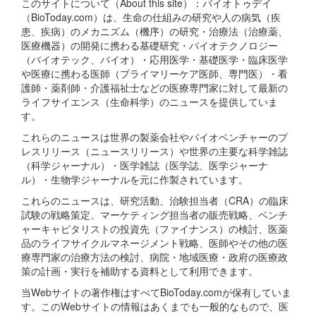
このサイトについて（About this site）：バイオトゥデイ
（BioToday.com）は、生命の仕組みの研究や人の病気（疾
患、疾病）のメカニズム（機序）の研究・治療法（治療薬、
医療機器）の開発に携わる基礎研究・バイオテクノロジー
（バイオテック、バイオ）・応用医学・基礎医学・臨床医学
や医療に携わる医師（プライマリーケア医師、専門医）・看
護師・薬剤師・介護福祉士などの医療専門家に対して最新の
ライフサイエンス（生命科学）のニュースを提供していま
す。
これらのニュースは世界の製薬会社やバイオベンチャーのプ
レスリリース（ニュースリリース）や世界の主要な科学雑誌
（科学ジャーナル）・医学雑誌（医学誌、医学ジャーナ
ル）・生物学ジャーナルを元に作製されています。
これらのニュースは、研究活動、治験担当者（CRA）の臨床
試験の戦略策定、マーケティング担当者の販売戦略、ベンチ
ャーキャピタリストの投資先（ファイナンス）の検討、医薬
品のライフサイクルマネージメント戦略、医師やその他の医
療専門家の治療方法の検討、病院・地域医療・政府の医療政
策の計画・実行を補助する資料として利用できます。
当Webサイトの著作権はすべてBioToday.comが保有していま
す。このWebサイトの情報はあくまでも一般的なもので、医