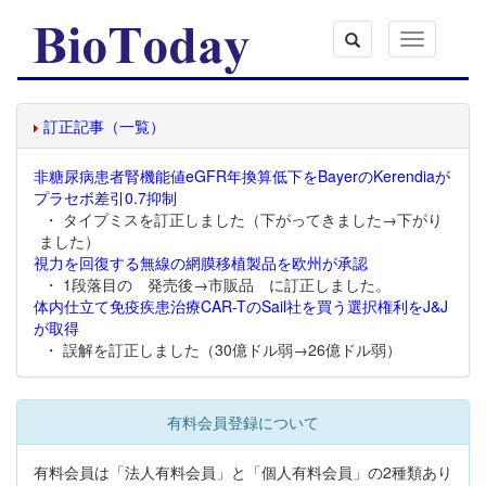
Toggle
navigation
訂正記事（一覧）
非糖尿病患者腎機能値eGFR年換算低下をBayerのKerendiaが
プラセボ差引0.7抑制
・ タイプミスを訂正しました（下がってきました→下がり
ました）
視力を回復する無線の網膜移植製品を欧州が承認
・ 1段落目の 発売後→市販品 に訂正しました。
体内仕立て免疫疾患治療CAR-TのSail社を買う選択権利をJ&J
が取得
・ 誤解を訂正しました（30億ドル弱→26億ドル弱）
有料会員登録について
有料会員は「法人有料会員」と「個人有料会員」の2種類あり