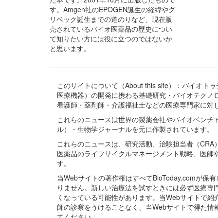
す。Amgen社のEPOGEN誕生の経緯やグ
リベック誕生までの道のりなど、現在販
売されているバイオ医薬品の歴史につい
て知りたい方には役に立つのではないか
と思います。
このサイトについて（About this site）：
医療機器）の開発に携わる基礎研究・バイオテクノ
看護師・薬剤師・介護福祉士などの医療専門家に対
これらのニュースは世界の製薬会社やバイオベンチ
ル）・生物学ジャーナルを元に作製されています。
これらのニュースは、研究活動、治験担当者（CR
医薬品のライフサイクルマネージメント戦略、医師
す。
当Webサイトの著作権はすべてBioToday.c
りません。新しい治療法を試すときには必ず医療専
くなっている可能性があります。当Webサイトで
師の診察をうけることなく、当Webサイトで得た
てください。