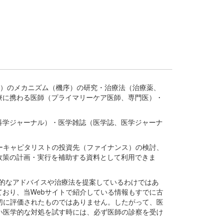
疾患、疾病）のメカニズム（機序）の研究・治療法（治療薬、
療に携わる医師（プライマリーケア医師、専門医）・
。
科学ジャーナル）・医学雑誌（医学誌、医学ジャーナ
ーキャピタリストの投資先（ファイナンス）の検討、
政策の計画・実行を補助する資料として利用できま
医学的なアドバイスや治療法を提案しているわけではあ
おり、当Webサイトで紹介している情報もすでに古
切に評価されたものではありません。したがって、医
い医学的な対処を試す時には、必ず医師の診察を受け