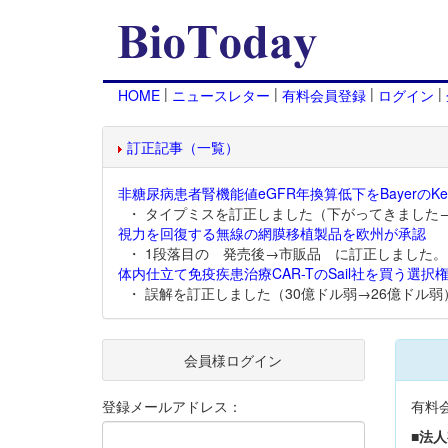
|
|
|
|
HOME
ニュースレター
有料会員登録
ログイン
訂正記事（一覧）
非糖尿病患者腎機能値eGFR年換算低下をBayerのKer
・ タイプミスを訂正しました（下がってきました
視力を回復する無線の網膜移植製品を欧州が承認
・ 1段落目の 発売後→市販品 に訂正しました。
体内仕立て免疫疾患治療CAR-TのSail社を買う選択権
・ 誤解を訂正しました（30億ドル弱→26億ドル弱
会員様ログイン
登録メールアドレス：
有料
■法