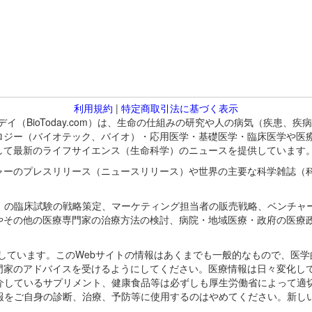
利用規約
|
特定商取引法に基づく表示
バイオトゥデイ（BioToday.com）は、生命の仕組みの研究や人の病気（
ロジー（バイオテック、バイオ）・応用医学・基礎医学・臨床医学や医
して最新のライフサイエンス（生命科学）のニュースを提供しています
ャーのプレスリリース（ニュースリリース）や世界の主要な科学雑誌（
A）の臨床試験の戦略策定、マーケティング担当者の販売戦略、ベンチャ
やその他の医療専門家の治療方法の検討、病院・地域医療・政府の医療
omが保有しています。このWebサイトの情報はあくまでも一般的なもので、
門家のアドバイスを受けるようにしてください。医療情報は日々変化して
紹介しているサプリメント、健康食品等は必ずしも厚生労働省によって適
情報をご自身の診断、治療、予防等に使用するのはやめてください。新し