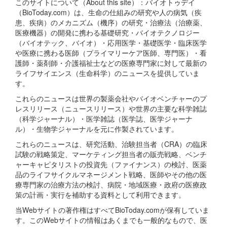
このサイトについて（About this site）：バイオトゥデイ
（BioToday.com）は、生命の仕組みの研究や人の病気（疾
患、疾病）のメカニズム（機序）の研究・治療法（治療薬、
医療機器）の開発に携わる基礎研究・バイオテクノロジー
（バイオテック、バイオ）・応用医学・基礎医学・臨床医学
や医療に携わる医師（プライマリーケア医師、専門医）・看
護師・薬剤師・介護福祉士などの医療専門家に対して最新の
ライフサイエンス（生命科学）のニュースを提供していま
す。
これらのニュースは世界の製薬会社やバイオベンチャーのプ
レスリリース（ニュースリリース）や世界の主要な科学雑誌
（科学ジャーナル）・医学雑誌（医学誌、医学ジャーナ
ル）・生物学ジャーナルを元に作製されています。
これらのニュースは、研究活動、治験担当者（CRA）の臨床
試験の戦略策定、マーケティング担当者の販売戦略、ベンチ
ャーキャピタリストの投資先（ファイナンス）の検討、医薬
品のライフサイクルマネージメント戦略、医師やその他の医
療専門家の治療方法の検討、病院・地域医療・政府の医療政
策の計画・実行を補助する資料として利用できます。
当Webサイトの著作権はすべてBioToday.comが保有していま
す。このWebサイトの情報はあくまでも一般的なもので、医