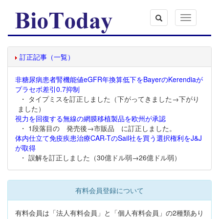
Toggle
navigation
訂正記事（一覧）
非糖尿病患者腎機能値eGFR年換算低下をBayerのKerendiaが
プラセボ差引0.7抑制
・ タイプミスを訂正しました（下がってきました→下がり
ました）
視力を回復する無線の網膜移植製品を欧州が承認
・ 1段落目の 発売後→市販品 に訂正しました。
体内仕立て免疫疾患治療CAR-TのSail社を買う選択権利をJ&J
が取得
・ 誤解を訂正しました（30億ドル弱→26億ドル弱）
有料会員登録について
有料会員は「法人有料会員」と「個人有料会員」の2種類あり