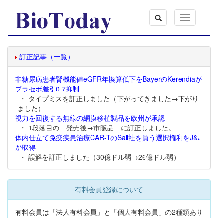
Toggle
navigation
訂正記事（一覧）
非糖尿病患者腎機能値eGFR年換算低下をBayerのKerendiaが
プラセボ差引0.7抑制
・ タイプミスを訂正しました（下がってきました→下がり
ました）
視力を回復する無線の網膜移植製品を欧州が承認
・ 1段落目の 発売後→市販品 に訂正しました。
体内仕立て免疫疾患治療CAR-TのSail社を買う選択権利をJ&J
が取得
・ 誤解を訂正しました（30億ドル弱→26億ドル弱）
有料会員登録について
有料会員は「法人有料会員」と「個人有料会員」の2種類あり