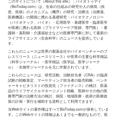
このサイトについて（About this site）：バイオトゥデイ
（BioToday.com）は、生命の仕組みの研究や人の病気（疾
患、疾病）のメカニズム（機序）の研究・治療法（治療薬、
医療機器）の開発に携わる基礎研究・バイオテクノロジー
（バイオテック、バイオ）・応用医学・基礎医学・臨床医学
や医療に携わる医師（プライマリーケア医師、専門医）・看
護師・薬剤師・介護福祉士などの医療専門家に対して最新の
ライフサイエンス（生命科学）のニュースを提供していま
す。
これらのニュースは世界の製薬会社やバイオベンチャーのプ
レスリリース（ニュースリリース）や世界の主要な科学雑誌
（科学ジャーナル）・医学雑誌（医学誌、医学ジャーナ
ル）・生物学ジャーナルを元に作製されています。
これらのニュースは、研究活動、治験担当者（CRA）の臨床
試験の戦略策定、マーケティング担当者の販売戦略、ベンチ
ャーキャピタリストの投資先（ファイナンス）の検討、医薬
品のライフサイクルマネージメント戦略、医師やその他の医
療専門家の治療方法の検討、病院・地域医療・政府の医療政
策の計画・実行を補助する資料として利用できます。
当Webサイトの著作権はすべてBioToday.comが保有していま
す。このWebサイトの情報はあくまでも一般的なもので、医