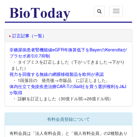
Toggle
navigation
訂正記事（一覧）
非糖尿病患者腎機能値eGFR年換算低下をBayerのKerendiaが
プラセボ差引0.7抑制
・ タイプミスを訂正しました（下がってきました→下がり
ました）
視力を回復する無線の網膜移植製品を欧州が承認
・ 1段落目の 発売後→市販品 に訂正しました。
体内仕立て免疫疾患治療CAR-TのSail社を買う選択権利をJ&J
が取得
・ 誤解を訂正しました（30億ドル弱→26億ドル弱）
有料会員登録について
有料会員は「法人有料会員」と「個人有料会員」の2種類あり