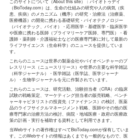
このサイトについて（About this site）：バイオトゥデイ
（BioToday.com）は、生命の仕組みの研究や人の病気（疾
患、疾病）のメカニズム（機序）の研究・治療法（治療薬、
医療機器）の開発に携わる基礎研究・バイオテクノロジー
（バイオテック、バイオ）・応用医学・基礎医学・臨床医学
や医療に携わる医師（プライマリーケア医師、専門医）・看
護師・薬剤師・介護福祉士などの医療専門家に対して最新の
ライフサイエンス（生命科学）のニュースを提供していま
す。
これらのニュースは世界の製薬会社やバイオベンチャーのプ
レスリリース（ニュースリリース）や世界の主要な科学雑誌
（科学ジャーナル）・医学雑誌（医学誌、医学ジャーナ
ル）・生物学ジャーナルを元に作製されています。
これらのニュースは、研究活動、治験担当者（CRA）の臨床
試験の戦略策定、マーケティング担当者の販売戦略、ベンチ
ャーキャピタリストの投資先（ファイナンス）の検討、医薬
品のライフサイクルマネージメント戦略、医師やその他の医
療専門家の治療方法の検討、病院・地域医療・政府の医療政
策の計画・実行を補助する資料として利用できます。
当Webサイトの著作権はすべてBioToday.comが保有していま
す。このWebサイトの情報はあくまでも一般的なもので、医