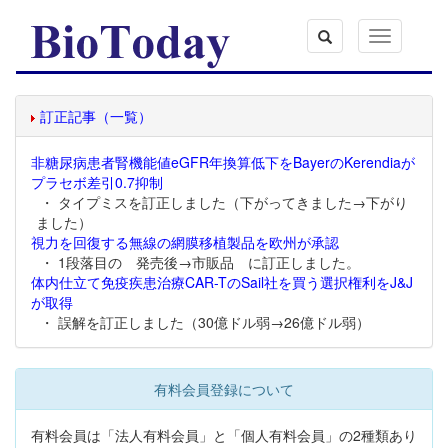
Toggle
navigation
訂正記事（一覧）
非糖尿病患者腎機能値eGFR年換算低下をBayerのKerendiaが
プラセボ差引0.7抑制
・ タイプミスを訂正しました（下がってきました→下がり
ました）
視力を回復する無線の網膜移植製品を欧州が承認
・ 1段落目の 発売後→市販品 に訂正しました。
体内仕立て免疫疾患治療CAR-TのSail社を買う選択権利をJ&J
が取得
・ 誤解を訂正しました（30億ドル弱→26億ドル弱）
有料会員登録について
有料会員は「法人有料会員」と「個人有料会員」の2種類あり