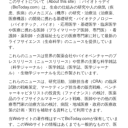
このサイトについて（About this site）：バイオトゥデイ
（BioToday.com）は、生命の仕組みの研究や人の病気（疾
患、疾病）のメカニズム（機序）の研究・治療法（治療薬、
医療機器）の開発に携わる基礎研究・バイオテクノロジー
（バイオテック、バイオ）・応用医学・基礎医学・臨床医学
や医療に携わる医師（プライマリーケア医師、専門医）・看
護師・薬剤師・介護福祉士などの医療専門家に対して最新の
ライフサイエンス（生命科学）のニュースを提供していま
す。
これらのニュースは世界の製薬会社やバイオベンチャーのプ
レスリリース（ニュースリリース）や世界の主要な科学雑誌
（科学ジャーナル）・医学雑誌（医学誌、医学ジャーナ
ル）・生物学ジャーナルを元に作製されています。
これらのニュースは、研究活動、治験担当者（CRA）の臨床
試験の戦略策定、マーケティング担当者の販売戦略、ベンチ
ャーキャピタリストの投資先（ファイナンス）の検討、医薬
品のライフサイクルマネージメント戦略、医師やその他の医
療専門家の治療方法の検討、病院・地域医療・政府の医療政
策の計画・実行を補助する資料として利用できます。
当Webサイトの著作権はすべてBioToday.comが保有していま
す。このWebサイトの情報はあくまでも一般的なもので、医