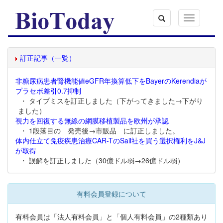
Toggle
navigation
訂正記事（一覧）
非糖尿病患者腎機能値eGFR年換算低下をBayerのKerendiaが
プラセボ差引0.7抑制
・ タイプミスを訂正しました（下がってきました→下がり
ました）
視力を回復する無線の網膜移植製品を欧州が承認
・ 1段落目の 発売後→市販品 に訂正しました。
体内仕立て免疫疾患治療CAR-TのSail社を買う選択権利をJ&J
が取得
・ 誤解を訂正しました（30億ドル弱→26億ドル弱）
有料会員登録について
有料会員は「法人有料会員」と「個人有料会員」の2種類あり