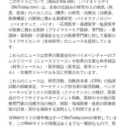
このサイトについて（About this site）：バイオトゥデイ
（BioToday.com）は、生命の仕組みの研究や人の病気（疾
患、疾病）のメカニズム（機序）の研究・治療法（治療薬、
医療機器）の開発に携わる基礎研究・バイオテクノロジー
（バイオテック、バイオ）・応用医学・基礎医学・臨床医学
や医療に携わる医師（プライマリーケア医師、専門医）・看
護師・薬剤師・介護福祉士などの医療専門家に対して最新の
ライフサイエンス（生命科学）のニュースを提供していま
す。
これらのニュースは世界の製薬会社やバイオベンチャーのプ
レスリリース（ニュースリリース）や世界の主要な科学雑誌
（科学ジャーナル）・医学雑誌（医学誌、医学ジャーナ
ル）・生物学ジャーナルを元に作製されています。
これらのニュースは、研究活動、治験担当者（CRA）の臨床
試験の戦略策定、マーケティング担当者の販売戦略、ベンチ
ャーキャピタリストの投資先（ファイナンス）の検討、医薬
品のライフサイクルマネージメント戦略、医師やその他の医
療専門家の治療方法の検討、病院・地域医療・政府の医療政
策の計画・実行を補助する資料として利用できます。
当Webサイトの著作権はすべてBioToday.comが保有していま
す。このWebサイトの情報はあくまでも一般的なもので、医