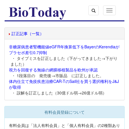
Toggle
navigation
訂正記事（一覧）
非糖尿病患者腎機能値eGFR年換算低下をBayerのKerendiaが
プラセボ差引0.7抑制
・ タイプミスを訂正しました（下がってきました→下がり
ました）
視力を回復する無線の網膜移植製品を欧州が承認
・ 1段落目の 発売後→市販品 に訂正しました。
体内仕立て免疫疾患治療CAR-TのSail社を買う選択権利をJ&J
が取得
・ 誤解を訂正しました（30億ドル弱→26億ドル弱）
有料会員登録について
有料会員は「法人有料会員」と「個人有料会員」の2種類あり