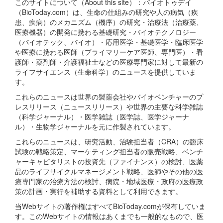
このサイトについて（About this site）：バイオトゥデイ
（BioToday.com）は、生命の仕組みの研究や人の病気（疾
患、疾病）のメカニズム（機序）の研究・治療法（治療薬、
医療機器）の開発に携わる基礎研究・バイオテクノロジー
（バイオテック、バイオ）・応用医学・基礎医学・臨床医学
や医療に携わる医師（プライマリーケア医師、専門医）・看
護師・薬剤師・介護福祉士などの医療専門家に対して最新の
ライフサイエンス（生命科学）のニュースを提供していま
す。
これらのニュースは世界の製薬会社やバイオベンチャーのプ
レスリリース（ニュースリリース）や世界の主要な科学雑誌
（科学ジャーナル）・医学雑誌（医学誌、医学ジャーナ
ル）・生物学ジャーナルを元に作製されています。
これらのニュースは、研究活動、治験担当者（CRA）の臨床
試験の戦略策定、マーケティング担当者の販売戦略、ベンチ
ャーキャピタリストの投資先（ファイナンス）の検討、医薬
品のライフサイクルマネージメント戦略、医師やその他の医
療専門家の治療方法の検討、病院・地域医療・政府の医療政
策の計画・実行を補助する資料として利用できます。
当Webサイトの著作権はすべてBioToday.comが保有していま
す。このWebサイトの情報はあくまでも一般的なもので、医