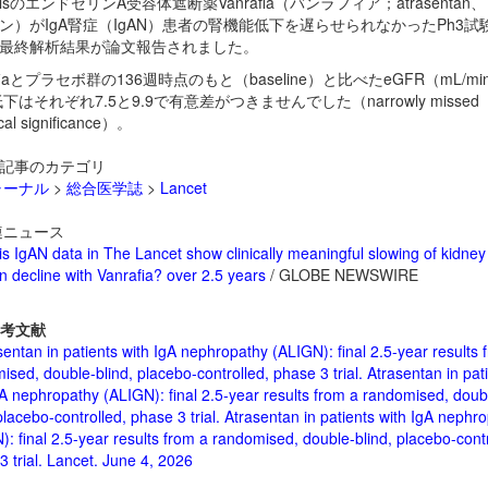
artisのエンドセリンA受容体遮断薬
Vanrafia（バンラフィア；atrasenta
ン）がIgA腎症（IgAN）患者の腎機能低下を遅らせられなかったPh3試
GN最終解析結果が論文報告されました。
afiaとプラセボ群の136週時点のもと（baseline）と比べたeGFR（mL/min/
下はそれぞれ7.5と9.9で有意差がつきませんでした（narrowly missed
tical significance）。
記事のカテゴリ
ャーナル
>
総合医学誌
>
Lancet
ニュース
is IgAN data in The Lancet show clinically meaningful slowing of kidney
on decline with Vanrafia? over 2.5 years
/ GLOBE NEWSWIRE
考文献
entan in patients with IgA nephropathy (ALIGN): final 2.5-year results 
ised, double-blind, placebo-controlled, phase 3 trial. Atrasentan in pat
gA nephropathy (ALIGN): final 2.5-year results from a randomised, doub
placebo-controlled, phase 3 trial. Atrasentan in patients with IgA nephr
): final 2.5-year results from a randomised, double-blind, placebo-contr
3 trial. Lancet. June 4, 2026