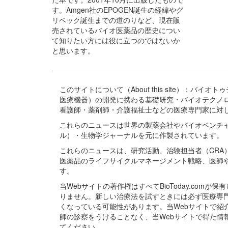
す。Amgen社のEPOGEN誕生の経緯やグ
リベック誕生までの道のりなど、現在販
売されているバイオ医薬品の歴史につい
て知りたい方には役に立つのではないか
と思います。
このサイトについて（About this site）：
医療機器）の開発に携わる基礎研究・バイオテクノ
看護師・薬剤師・介護福祉士などの医療専門家に対
これらのニュースは世界の製薬会社やバイオベンチ
ル）・生物学ジャーナルを元に作製されています。
これらのニュースは、研究活動、治験担当者（CR
医薬品のライフサイクルマネージメント戦略、医師
す。
当Webサイトの著作権はすべてBioToday.c
りません。新しい治療法を試すときには必ず医療専
くなっている可能性があります。当Webサイトで
師の診察をうけることなく、当Webサイトで得た
てください。