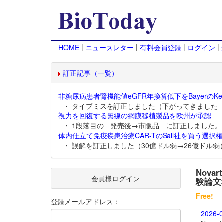
|
|
|
|
HOME
ニュースレター
有料会員登録
ログイン
訂正記事（一覧）
非糖尿病患者腎機能値eGFR年換算低下をBayerのKer
・ タイプミスを訂正しました（下がってきました
視力を回復する無線の網膜移植製品を欧州が承認
・ 1段落目の 発売後→市販品 に訂正しました。
体内仕立て免疫疾患治療CAR-TのSail社を買う選択権
・ 誤解を訂正しました（30億ドル弱→26億ドル弱
Nov
会員様ログイン
験論文
Free!
登録メールアドレス：
2026-