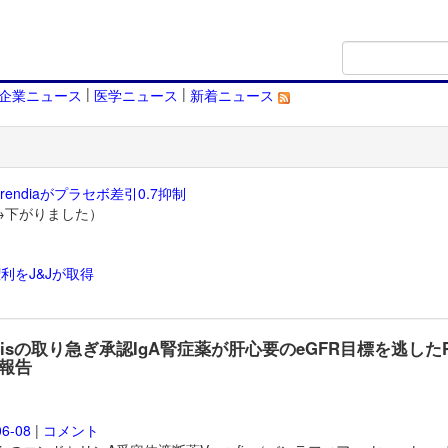
|
|
企業ニュース
医学ニュース
新着ニュース
endiaがプラセボ差引0.7抑制
→下がりました）
利をJ&Jが取得
）
artisの取り急ぎ承認IgA腎症薬が肝心要のeGFR目標を逃したP
報告
06-08
|
コメント