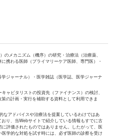
疾患、疾病）のメカニズム（機序）の研究・治療法（治療薬、
療に携わる医師（プライマリーケア医師、専門医）・
。
科学ジャーナル）・医学雑誌（医学誌、医学ジャーナ
ーキャピタリストの投資先（ファイナンス）の検討、
政策の計画・実行を補助する資料として利用できま
医学的なアドバイスや治療法を提案しているわけではあ
おり、当Webサイトで紹介している情報もすでに古
切に評価されたものではありません。したがって、医
い医学的な対処を試す時には、必ず医師の診察を受け