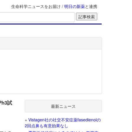
生命科学ニュースをお届け /
明日の新薬
と連携
h3試
最新ニュース
+
Vistagen社の社交不安症薬fasedienolの
2回点鼻も有意効果なし