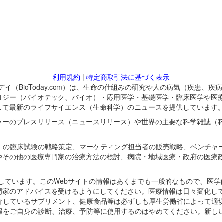
利用規約
|
特定商取引法に基づく表示
バイオトゥデイ（BioToday.com）は、生命の仕組みの研究や人の病気（
ロジー（バイオテック、バイオ）・応用医学・基礎医学・臨床医学や医
して最新のライフサイエンス（生命科学）のニュースを提供しています
ャーのプレスリリース（ニュースリリース）や世界の主要な科学雑誌（
A）の臨床試験の戦略策定、マーケティング担当者の販売戦略、ベンチャ
やその他の医療専門家の治療方法の検討、病院・地域医療・政府の医療
omが保有しています。このWebサイトの情報はあくまでも一般的なもので、
門家のアドバイスを受けるようにしてください。医療情報は日々変化して
紹介しているサプリメント、健康食品等は必ずしも厚生労働省によって適
情報をご自身の診断、治療、予防等に使用するのはやめてください。新し