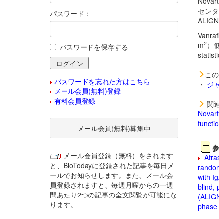
Nov
センタ
パスワード：
ALI
Vanr
2
m
）低
パスワードを保存する
statis
この
パスワードを忘れた方はこちら
・
ジ
メール会員(無料)登録
有料会員登録
関連
Novart
functi
メール会員(無料)募集中
参
メール会員登録（無料）をされます
Atras
と、BioTodayに登録された記事を毎日メ
random
ールでお知らせします。また、メール会
with I
員登録されますと、毎週月曜からの一週
blind, 
間あたり2つの記事の全文閲覧が可能にな
(ALIGN
ります。
phase 