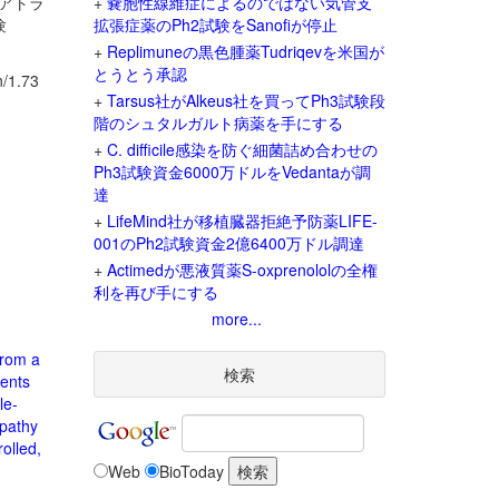
n、アトラ
+
嚢胞性線維症によるのではない気管支
験
拡張症薬のPh2試験をSanofiが停止
+
Replimuneの黒色腫薬Tudriqevを米国が
とうとう承認
1.73
+
Tarsus社がAlkeus社を買ってPh3試験段
階のシュタルガルト病薬を手にする
+
C. difficile感染を防ぐ細菌詰め合わせの
Ph3試験資金6000万ドルをVedantaが調
達
+
LifeMind社が移植臓器拒絶予防薬LIFE-
001のPh2試験資金2億6400万ドル調達
+
Actimedが悪液質薬S-oxprenololの全権
利を再び手にする
more...
from a
検索
ients
le-
opathy
olled,
Web
BioToday