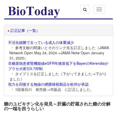
Toggle
navigation
訂正記事（一覧）
不活化細菌で太っている成人の体重減少
・ 参考文献の間違いとそのリンク先を訂正しました（JAMA
Network Open May 24, 2024→JAMA Netw Open January
31, 2025）
非糖尿病患者腎機能値eGFR年換算低下をBayerのKerendiaが
プラセボ差引0.7抑制
・ タイプミスを訂正しました（下がってきました→下がり
ました）
視力を回復する無線の網膜移植製品を欧州が承認
・ 1段落目の 発売後→市販品 に訂正しました。
糖のユビキチン化を発見～肝臓の貯蔵された糖の分解
の一端を担うらしい