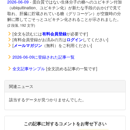
2026-06-09
- 蛋白質ではない生体分子の糖へのユビキチン付加
（ubiquitination、ユビキチン化）が新たな手段のおかげで見て
取れ、肝臓に貯蔵されている糖（グリコーゲン）が空腹時の分
解に際してごそっとユビキチン化されることが示されました。
(2 段落, 192 文字)
[全文を読むには
有料会員登録
が必要です]
[有料会員登録がお済みの方は
ログイン
してください]
[
メールマガジン
（無料）をご利用ください]
2026-06-09に登録された記事一覧
全文記事サンプル
[全文読める記事の一覧です]
関連ニュース
該当するデータが見つかりませんでした。
この記事に対するコメントをお寄せ下さい