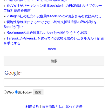
+
BioVie社がパーキンソン病薬bezisterimのPh2試験のサブグルー
プ解析結果を披露
+
Vistagen社の社交不安症薬fasedienolの2回点鼻も有意効果なし
+
嚢胞性線維症によるのではない気管支拡張症薬のPh2試験を
Sanofiが停止
+
Replimuneの黒色腫薬Tudriqevを米国がとうとう承認
+
Tarsus社がAlkeus社を買ってPh3試験段階のシュタルガルト病薬
を手にする
more...
検索
Web
BioToday
利用規約
|
特定商取引法に基づく表示