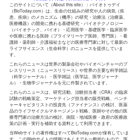
このサイトについて（About this site）：バイオトゥデイ
（BioToday.com）は、生命の仕組みの研究や人の病気（疾
患、疾病）のメカニズム（機序）の研究・治療法（治療薬、
医療機器）の開発に携わる基礎研究・バイオテクノロジー
（バイオテック、バイオ）・応用医学・基礎医学・臨床医学
や医療に携わる医師（プライマリーケア医師、専門医）・看
護師・薬剤師・介護福祉士などの医療専門家に対して最新の
ライフサイエンス（生命科学）のニュースを提供していま
す。
これらのニュースは世界の製薬会社やバイオベンチャーのプ
レスリリース（ニュースリリース）や世界の主要な科学雑誌
（科学ジャーナル）・医学雑誌（医学誌、医学ジャーナ
ル）・生物学ジャーナルを元に作製されています。
これらのニュースは、研究活動、治験担当者（CRA）の臨床
試験の戦略策定、マーケティング担当者の販売戦略、ベンチ
ャーキャピタリストの投資先（ファイナンス）の検討、医薬
品のライフサイクルマネージメント戦略、医師やその他の医
療専門家の治療方法の検討、病院・地域医療・政府の医療政
策の計画・実行を補助する資料として利用できます。
当Webサイトの著作権はすべてBioToday.comが保有していま
す。このWebサイトの情報はあくまでも一般的なもので、医