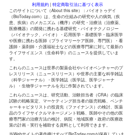
利用規約
|
特定商取引法に基づく表示
このサイトについて（About this site）：バイオトゥデイ
（BioToday.com）は、生命の仕組みの研究や人の病気（疾
患、疾病）のメカニズム（機序）の研究・治療法（治療薬、
医療機器）の開発に携わる基礎研究・バイオテクノロジー
（バイオテック、バイオ）・応用医学・基礎医学・臨床医学
や医療に携わる医師（プライマリーケア医師、専門医）・看
護師・薬剤師・介護福祉士などの医療専門家に対して最新の
ライフサイエンス（生命科学）のニュースを提供していま
す。
これらのニュースは世界の製薬会社やバイオベンチャーのプ
レスリリース（ニュースリリース）や世界の主要な科学雑誌
（科学ジャーナル）・医学雑誌（医学誌、医学ジャーナ
ル）・生物学ジャーナルを元に作製されています。
これらのニュースは、研究活動、治験担当者（CRA）の臨床
試験の戦略策定、マーケティング担当者の販売戦略、ベンチ
ャーキャピタリストの投資先（ファイナンス）の検討、医薬
品のライフサイクルマネージメント戦略、医師やその他の医
療専門家の治療方法の検討、病院・地域医療・政府の医療政
策の計画・実行を補助する資料として利用できます。
当Webサイトの著作権はすべてBioToday.comが保有していま