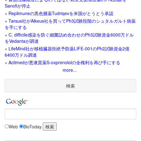
Sanofiが停止
+
Replimuneの黒色腫薬Tudriqevを米国がとうとう承認
+
Tarsus社がAlkeus社を買ってPh3試験段階のシュタルガルト病薬
を手にする
+
C. difficile感染を防ぐ細菌詰め合わせのPh3試験資金6000万ドル
をVedantaが調達
+
LifeMind社が移植臓器拒絶予防薬LIFE-001のPh2試験資金2億
6400万ドル調達
+
Actimedが悪液質薬S-oxprenololの全権利を再び手にする
more...
検索
Web
BioToday