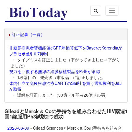
Toggle
navigation
訂正記事（一覧）
非糖尿病患者腎機能値eGFR年換算低下をBayerのKerendiaが
プラセボ差引0.7抑制
・ タイプミスを訂正しました（下がってきました→下がり
ました）
視力を回復する無線の網膜移植製品を欧州が承認
・ 1段落目の 発売後→市販品 に訂正しました。
体内仕立て免疫疾患治療CAR-TのSail社を買う選択権利をJ&J
が取得
・ 誤解を訂正しました（30億ドル弱→26億ドル弱）
GileadとMerck & Coの手持ちを組み合わせたHIV薬週1
回1錠服用Ph3試験2つ成功
2026-06-09
- Gilead SciencesとMerck & Coの手持ちを組み合