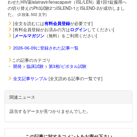
わせたHIV薬
islatravir/
lenacapavir（
ISL/LEN）週1回1錠服用へ
の切り替えのPh3試験2つISLEND-1とISLEND-2が成功しまし
た。
(3 段落, 502 文字)
[全文を読むには
有料会員登録
が必要です]
[有料会員登録がお済みの方は
ログイン
してください]
[
メールマガジン
（無料）をご利用ください]
2026-06-09に登録された記事一覧
この記事のカテゴリ
・
開発
>
臨床試験
>
第3相/ピボタル試験
全文記事サンプル
[全文読める記事の一覧です]
関連ニュース
該当するデータが見つかりませんでした。
この記事に対するコメントをお寄せ下さい