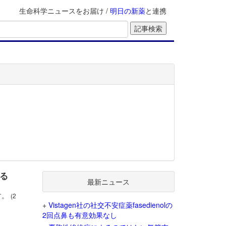
生命科学ニュースをお届け /
明日の新薬
と連携
ける
最新ニュース
す。
(2
+
Vistagen社の社交不安症薬fasedienolの
2回点鼻も有意効果なし