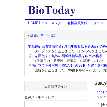
|
|
|
|
HOME
ニュースレター
有料会員登録
ログイン
訂正記事（一覧）
非糖尿病患者腎機能値eGFR年換算低下をBayerのKer
・ タイプミスを訂正しました（下がってきました
視力を回復する無線の網膜移植製品を欧州が承認
・ 1段落目の 発売後→市販品 に訂正しました。
体内仕立て免疫疾患治療CAR-TのSail社を買う選択権
・ 誤解を訂正しました（30億ドル弱→26億ドル弱
GSK
会員様ログイン
2026-
登録メールアドレス：
段落, 1
[全