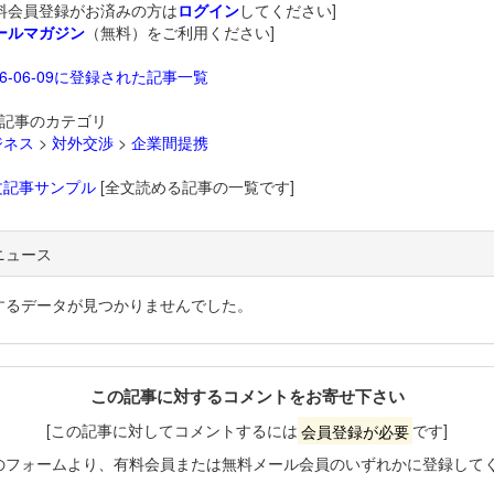
料会員登録がお済みの方は
ログイン
してください]
ールマガジン
（無料）をご利用ください]
26-06-09に登録された記事一覧
記事のカテゴリ
ジネス
>
対外交渉
>
企業間提携
文記事サンプル
[全文読める記事の一覧です]
ニュース
するデータが見つかりませんでした。
この記事に対するコメントをお寄せ下さい
[この記事に対してコメントするには
会員登録が必要
です]
のフォームより、有料会員または無料メール会員のいずれかに登録して