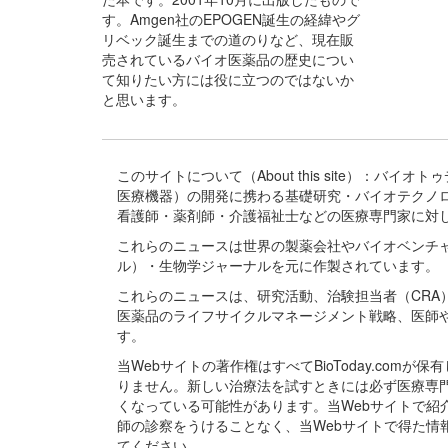
す。Amgen社のEPOGEN誕生の経緯やグ
リベック誕生までの道のりなど、現在販
売されているバイオ医薬品の歴史につい
て知りたい方には役に立つのではないか
と思います。
このサイトについて（About this site）：
医療機器）の開発に携わる基礎研究・バイオテクノ
看護師・薬剤師・介護福祉士などの医療専門家に対
これらのニュースは世界の製薬会社やバイオベンチ
ル）・生物学ジャーナルを元に作製されています。
これらのニュースは、研究活動、治験担当者（CR
医薬品のライフサイクルマネージメント戦略、医師
す。
当Webサイトの著作権はすべてBioToday.c
りません。新しい治療法を試すときには必ず医療専
くなっている可能性があります。当Webサイトで
師の診察をうけることなく、当Webサイトで得た
てください。