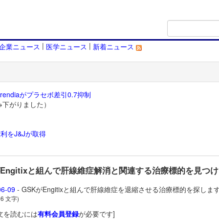
|
|
企業ニュース
医学ニュース
新着ニュース
endiaがプラセボ差引0.7抑制
→下がりました）
利をJ&Jが取得
）
がEngitixと組んで肝線維症解消と関連する治療標的を見つ
06-09
- GSKがEngitixと組んで肝線維症を退縮させる治療標的を探しま
36 文字)
文を読むには
有料会員登録
が必要です]