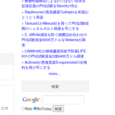
+
嚢胞性線維症によるのではない気管支
拡張症薬のPh2試験をSanofiが停止
+
Replimuneの黒色腫薬Tudriqevを米国が
とうとう承認
+
Tarsus社がAlkeus社を買ってPh3試験段
階のシュタルガルト病薬を手にする
+
C. difficile感染を防ぐ細菌詰め合わせの
Ph3試験資金6000万ドルをVedantaが調
達
+
LifeMind社が移植臓器拒絶予防薬LIFE-
001のPh2試験資金2億6400万ドル調達
+
Actimedが悪液質薬S-oxprenololの全権
利を再び手にする
more...
検索
くださ
Web
BioToday