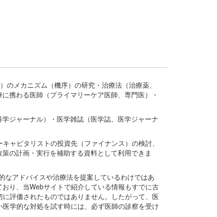
疾患、疾病）のメカニズム（機序）の研究・治療法（治療薬、
療に携わる医師（プライマリーケア医師、専門医）・
。
科学ジャーナル）・医学雑誌（医学誌、医学ジャーナ
ーキャピタリストの投資先（ファイナンス）の検討、
政策の計画・実行を補助する資料として利用できま
医学的なアドバイスや治療法を提案しているわけではあ
おり、当Webサイトで紹介している情報もすでに古
切に評価されたものではありません。したがって、医
い医学的な対処を試す時には、必ず医師の診察を受け