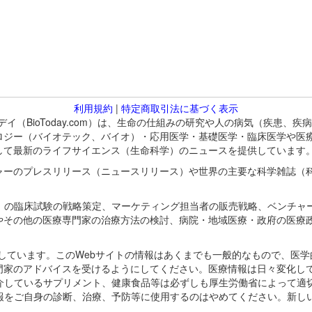
利用規約
|
特定商取引法に基づく表示
バイオトゥデイ（BioToday.com）は、生命の仕組みの研究や人の病気（
ロジー（バイオテック、バイオ）・応用医学・基礎医学・臨床医学や医
して最新のライフサイエンス（生命科学）のニュースを提供しています
ャーのプレスリリース（ニュースリリース）や世界の主要な科学雑誌（
A）の臨床試験の戦略策定、マーケティング担当者の販売戦略、ベンチャ
やその他の医療専門家の治療方法の検討、病院・地域医療・政府の医療
omが保有しています。このWebサイトの情報はあくまでも一般的なもので、
門家のアドバイスを受けるようにしてください。医療情報は日々変化して
紹介しているサプリメント、健康食品等は必ずしも厚生労働省によって適
情報をご自身の診断、治療、予防等に使用するのはやめてください。新し