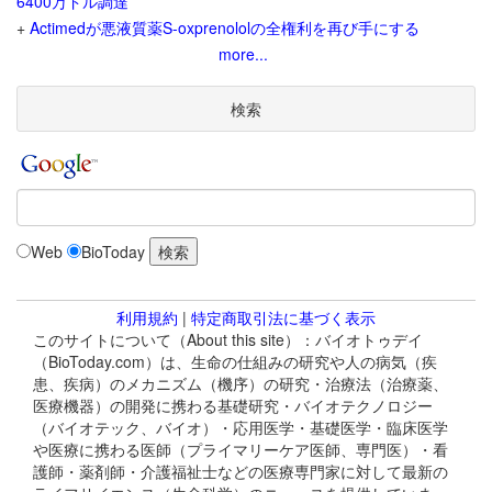
6400万ドル調達
+
Actimedが悪液質薬S-oxprenololの全権利を再び手にする
more...
検索
Web
BioToday
利用規約
|
特定商取引法に基づく表示
このサイトについて（About this site）：バイオトゥデイ
（BioToday.com）は、生命の仕組みの研究や人の病気（疾
患、疾病）のメカニズム（機序）の研究・治療法（治療薬、
医療機器）の開発に携わる基礎研究・バイオテクノロジー
（バイオテック、バイオ）・応用医学・基礎医学・臨床医学
や医療に携わる医師（プライマリーケア医師、専門医）・看
護師・薬剤師・介護福祉士などの医療専門家に対して最新の