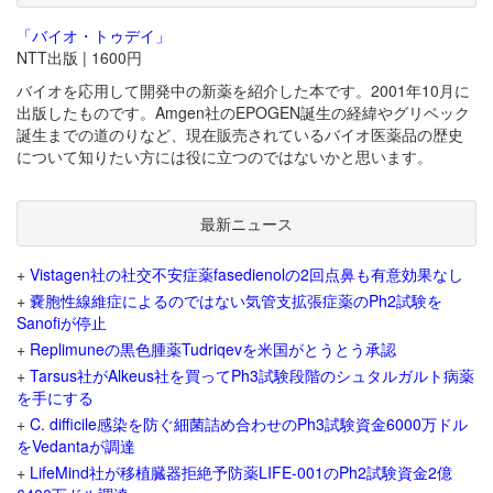
「バイオ・トゥデイ」
NTT出版 | 1600円
バイオを応用して開発中の新薬を紹介した本です。2001年10月に
出版したものです。Amgen社のEPOGEN誕生の経緯やグリベック
誕生までの道のりなど、現在販売されているバイオ医薬品の歴史
について知りたい方には役に立つのではないかと思います。
最新ニュース
+
Vistagen社の社交不安症薬fasedienolの2回点鼻も有意効果なし
+
嚢胞性線維症によるのではない気管支拡張症薬のPh2試験を
Sanofiが停止
+
Replimuneの黒色腫薬Tudriqevを米国がとうとう承認
+
Tarsus社がAlkeus社を買ってPh3試験段階のシュタルガルト病薬
を手にする
+
C. difficile感染を防ぐ細菌詰め合わせのPh3試験資金6000万ドル
をVedantaが調達
+
LifeMind社が移植臓器拒絶予防薬LIFE-001のPh2試験資金2億