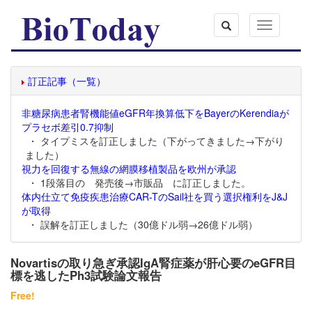
Toggle
navigation
訂正記事（一覧）
非糖尿病患者腎機能値eGFR年換算低下をBayerのKerendiaが
プラセボ差引0.7抑制
・ タイプミスを訂正しました（下がってきました→下がり
ました）
視力を回復する無線の網膜移植製品を欧州が承認
・ 1段落目の 発売後→市販品 に訂正しました。
体内仕立て免疫疾患治療CAR-TのSail社を買う選択権利をJ&J
が取得
・ 誤解を訂正しました（30億ドル弱→26億ドル弱）
Novartisの取り急ぎ承認IgA腎症薬が肝心要のeGFR目
標を逃したPh3試験論文報告
Free!