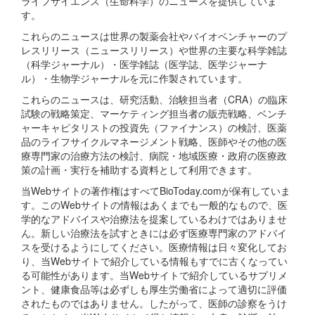
ライフサイエンス（生命科学）のニュースを提供していま
す。
これらのニュースは世界の製薬会社やバイオベンチャーのプ
レスリリース（ニュースリリース）や世界の主要な科学雑誌
（科学ジャーナル）・医学雑誌（医学誌、医学ジャーナ
ル）・生物学ジャーナルを元に作製されています。
これらのニュースは、研究活動、治験担当者（CRA）の臨床
試験の戦略策定、マーケティング担当者の販売戦略、ベンチ
ャーキャピタリストの投資先（ファイナンス）の検討、医薬
品のライフサイクルマネージメント戦略、医師やその他の医
療専門家の治療方法の検討、病院・地域医療・政府の医療政
策の計画・実行を補助する資料として利用できます。
当Webサイトの著作権はすべてBioToday.comが保有していま
す。このWebサイトの情報はあくまでも一般的なもので、医
学的なアドバイスや治療法を提案しているわけではありませ
ん。新しい治療法を試すときには必ず医療専門家のアドバイ
スを受けるようにしてください。医療情報は日々変化してお
り、当Webサイトで紹介している情報もすでに古くなってい
る可能性があります。当Webサイトで紹介しているサプリメ
ント、健康食品等は必ずしも厚生労働省によって適切に評価
されたものではありません。したがって、医師の診察をうけ