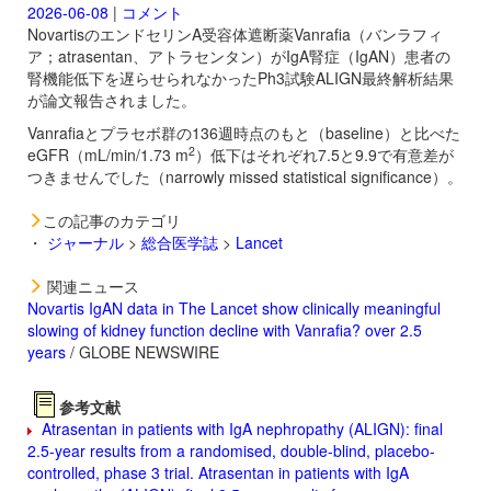
2026-06-08
|
コメント
NovartisのエンドセリンA受容体遮断薬
Vanrafia（バンラフィ
ア；atrasentan、アトラセンタン）がIgA腎症（IgAN）患者の
腎機能低下を遅らせられなかったPh3試験ALIGN最終解析結果
が論文報告されました。
Vanrafiaとプラセボ群の136週時点のもと（baseline）と比べた
2
eGFR（mL/min/1.73 m
）低下はそれぞれ7.5と9.9で有意差が
つきませんでした（narrowly missed statistical significance）。
この記事のカテゴリ
・
ジャーナル
>
総合医学誌
>
Lancet
関連ニュース
Novartis IgAN data in The Lancet show clinically meaningful
slowing of kidney function decline with Vanrafia? over 2.5
years
/ GLOBE NEWSWIRE
参考文献
Atrasentan in patients with IgA nephropathy (ALIGN): final
2.5-year results from a randomised, double-blind, placebo-
controlled, phase 3 trial. Atrasentan in patients with IgA