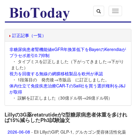
Toggle
navigation
訂正記事（一覧）
非糖尿病患者腎機能値eGFR年換算低下をBayerのKerendiaが
プラセボ差引0.7抑制
・ タイプミスを訂正しました（下がってきました→下がり
ました）
視力を回復する無線の網膜移植製品を欧州が承認
・ 1段落目の 発売後→市販品 に訂正しました。
体内仕立て免疫疾患治療CAR-TのSail社を買う選択権利をJ&J
が取得
・ 誤解を訂正しました（30億ドル弱→26億ドル弱）
Lillyの3G薬retatrutideが2型糖尿病患者体重を多けれ
ば15%減らしたPh3試験論文
2026-06-08
- Eli LillyのGIP, GLP-1, グルカゴン受容体活性化薬