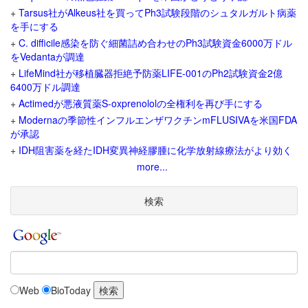
+
Tarsus社がAlkeus社を買ってPh3試験段階のシュタルガルト病薬
を手にする
+
C. difficile感染を防ぐ細菌詰め合わせのPh3試験資金6000万ドル
をVedantaが調達
+
LifeMind社が移植臓器拒絶予防薬LIFE-001のPh2試験資金2億
6400万ドル調達
+
Actimedが悪液質薬S-oxprenololの全権利を再び手にする
+
Modernaの季節性インフルエンザワクチンmFLUSIVAを米国FDA
が承認
+
IDH阻害薬を経たIDH変異神経膠腫に化学放射線療法がより効く
more...
検索
Web
BioToday