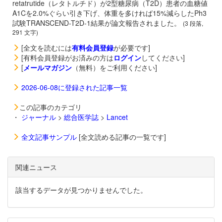
retatrutide（レタトルチド）が2型糖尿病（T2D）患者の血糖値
A1Cを2.0%ぐらい引き下げ、体重を多ければ15%減らしたPh3
試験TRANSCEND-T2D-1結果が論文報告されました。
(3 段落,
291 文字)
[全文を読むには
有料会員登録
が必要です]
[有料会員登録がお済みの方は
ログイン
してください]
[
メールマガジン
（無料）をご利用ください]
2026-06-08に登録された記事一覧
この記事のカテゴリ
・
ジャーナル
>
総合医学誌
>
Lancet
全文記事サンプル
[全文読める記事の一覧です]
関連ニュース
該当するデータが見つかりませんでした。