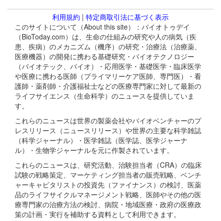
利用規約
|
特定商取引法に基づく表示
このサイトについて（About this site）：バイオトゥデイ
（BioToday.com）は、生命の仕組みの研究や人の病気（疾
患、疾病）のメカニズム（機序）の研究・治療法（治療薬、
医療機器）の開発に携わる基礎研究・バイオテクノロジー
（バイオテック、バイオ）・応用医学・基礎医学・臨床医学
や医療に携わる医師（プライマリーケア医師、専門医）・看
護師・薬剤師・介護福祉士などの医療専門家に対して最新の
ライフサイエンス（生命科学）のニュースを提供していま
す。
これらのニュースは世界の製薬会社やバイオベンチャーのプ
レスリリース（ニュースリリース）や世界の主要な科学雑誌
（科学ジャーナル）・医学雑誌（医学誌、医学ジャーナ
ル）・生物学ジャーナルを元に作製されています。
これらのニュースは、研究活動、治験担当者（CRA）の臨床
試験の戦略策定、マーケティング担当者の販売戦略、ベンチ
ャーキャピタリストの投資先（ファイナンス）の検討、医薬
品のライフサイクルマネージメント戦略、医師やその他の医
療専門家の治療方法の検討、病院・地域医療・政府の医療政
策の計画・実行を補助する資料として利用できます。