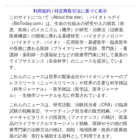
利用規約
|
特定商取引法に基づく表示
このサイトについて（About this site）：バイオトゥデイ
（BioToday.com）は、生命の仕組みの研究や人の病気（疾
患、疾病）のメカニズム（機序）の研究・治療法（治療薬、
医療機器）の開発に携わる基礎研究・バイオテクノロジー
（バイオテック、バイオ）・応用医学・基礎医学・臨床医学
や医療に携わる医師（プライマリーケア医師、専門医）・看
護師・薬剤師・介護福祉士などの医療専門家に対して最新の
ライフサイエンス（生命科学）のニュースを提供していま
す。
これらのニュースは世界の製薬会社やバイオベンチャーのプ
レスリリース（ニュースリリース）や世界の主要な科学雑誌
（科学ジャーナル）・医学雑誌（医学誌、医学ジャーナ
ル）・生物学ジャーナルを元に作製されています。
これらのニュースは、研究活動、治験担当者（CRA）の臨床
試験の戦略策定、マーケティング担当者の販売戦略、ベンチ
ャーキャピタリストの投資先（ファイナンス）の検討、医薬
品のライフサイクルマネージメント戦略、医師やその他の医
療専門家の治療方法の検討、病院・地域医療・政府の医療政
策の計画・実行を補助する資料として利用できます。