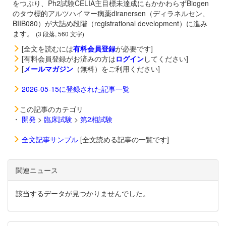
をつぶり、Ph2試験CELIA主目標未達成にもかかわらずBiogen
のタウ標的アルツハイマー病薬
diranersen（ディラネルセン、
BIIB080）が大詰め段階（registrational development）に進み
ます。
(3 段落, 560 文字)
[全文を読むには
有料会員登録
が必要です]
[有料会員登録がお済みの方は
ログイン
してください]
[
メールマガジン
（無料）をご利用ください]
2026-05-15に登録された記事一覧
この記事のカテゴリ
・
開発
>
臨床試験
>
第2相試験
全文記事サンプル
[全文読める記事の一覧です]
関連ニュース
該当するデータが見つかりませんでした。