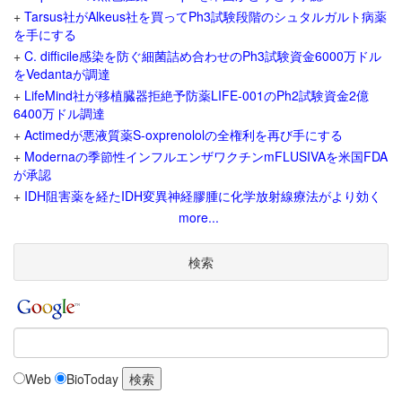
+
Tarsus社がAlkeus社を買ってPh3試験段階のシュタルガルト病薬
を手にする
+
C. difficile感染を防ぐ細菌詰め合わせのPh3試験資金6000万ドル
をVedantaが調達
+
LifeMind社が移植臓器拒絶予防薬LIFE-001のPh2試験資金2億
6400万ドル調達
+
Actimedが悪液質薬S-oxprenololの全権利を再び手にする
+
Modernaの季節性インフルエンザワクチンmFLUSIVAを米国FDA
が承認
+
IDH阻害薬を経たIDH変異神経膠腫に化学放射線療法がより効く
more...
検索
Web
BioToday