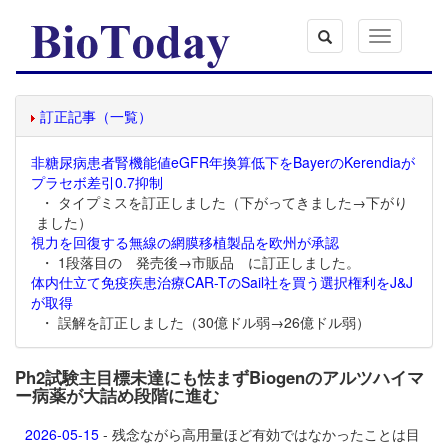
Toggle
navigation
訂正記事（一覧）
非糖尿病患者腎機能値eGFR年換算低下をBayerのKerendiaが
プラセボ差引0.7抑制
・ タイプミスを訂正しました（下がってきました→下がり
ました）
視力を回復する無線の網膜移植製品を欧州が承認
・ 1段落目の 発売後→市販品 に訂正しました。
体内仕立て免疫疾患治療CAR-TのSail社を買う選択権利をJ&J
が取得
・ 誤解を訂正しました（30億ドル弱→26億ドル弱）
Ph2試験主目標未達にも怯まずBiogenのアルツハイマ
ー病薬が大詰め段階に進む
2026-05-15
- 残念ながら高用量ほど有効ではなかったことは目