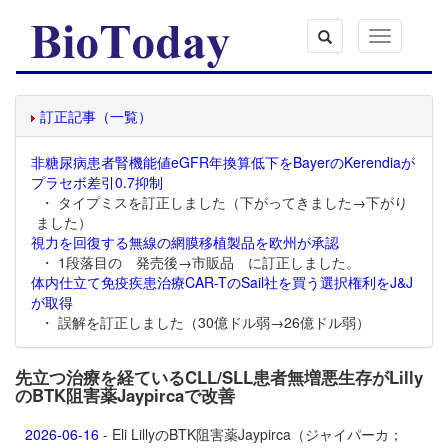
Toggle
navigation
訂正記事（一覧）
非糖尿病患者腎機能値eGFR年換算低下をBayerのKerendiaが
プラセボ差引0.7抑制
・ タイプミスを訂正しました（下がってきました→下がり
ました）
視力を回復する無線の網膜移植製品を欧州が承認
・ 1段落目の 発売後→市販品 に訂正しました。
体内仕立て免疫疾患治療CAR-TのSail社を買う選択権利をJ&J
が取得
・ 誤解を訂正しました（30億ドル弱→26億ドル弱）
先立つ治療を経ているCLL/SLL患者無増悪生存がLilly
のBTK阻害薬Jaypircaで改善
2026-06-16
- Eli LillyのBTK阻害薬
Jaypirca（ジャイパーカ；