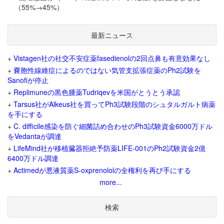
（55%→45%）
最新ニュース
+
Vistagen社の社交不安症薬fasedienolの2回点鼻も有意効果なし
+
嚢胞性線維症によるのではない気管支拡張症薬のPh2試験を
Sanofiが停止
+
Replimuneの黒色腫薬Tudriqevを米国がとうとう承認
+
Tarsus社がAlkeus社を買ってPh3試験段階のシュタルガルト病薬
を手にする
+
C. difficile感染を防ぐ細菌詰め合わせのPh3試験資金6000万ドル
をVedantaが調達
+
LifeMind社が移植臓器拒絶予防薬LIFE-001のPh2試験資金2億
6400万ドル調達
+
Actimedが悪液質薬S-oxprenololの全権利を再び手にする
more...
検索