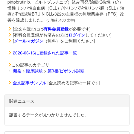
pirtobrutinib、ピルトブルチニブ）込み再発/治療抵抗性（r/r）
慢性リンパ性白血病（CLL）/小リンパ球性リンパ腫（SLL）治
療がPh3試験BRUIN CLL-322の主目標の無増悪生存（PFS）改
善を達成しました。
(3 段落, 400 文字)
[全文を読むには
有料会員登録
が必要です]
[有料会員登録がお済みの方は
ログイン
してください]
[
メールマガジン
（無料）をご利用ください]
2026-06-16に登録された記事一覧
この記事のカテゴリ
・
開発
>
臨床試験
>
第3相/ピボタル試験
全文記事サンプル
[全文読める記事の一覧です]
関連ニュース
該当するデータが見つかりませんでした。