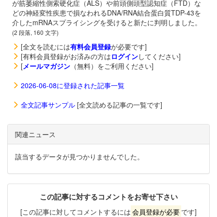
が筋萎縮性側索硬化症（ALS）や前頭側頭型認知症（FTD）な
どの神経変性疾患で損なわれるDNA/RNA結合蛋白質TDP-43を
介したmRNAスプライシングを受けると新たに判明しました。
(2 段落, 160 文字)
[全文を読むには
有料会員登録
が必要です]
[有料会員登録がお済みの方は
ログイン
してください]
[
メールマガジン
（無料）をご利用ください]
2026-06-08に登録された記事一覧
全文記事サンプル
[全文読める記事の一覧です]
関連ニュース
該当するデータが見つかりませんでした。
この記事に対するコメントをお寄せ下さい
[この記事に対してコメントするには
会員登録が必要
です]