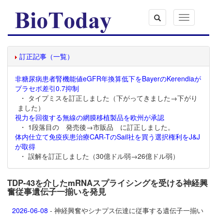
Toggle
navigation
訂正記事（一覧）
非糖尿病患者腎機能値eGFR年換算低下をBayerのKerendiaが
プラセボ差引0.7抑制
・ タイプミスを訂正しました（下がってきました→下がり
ました）
視力を回復する無線の網膜移植製品を欧州が承認
・ 1段落目の 発売後→市販品 に訂正しました。
体内仕立て免疫疾患治療CAR-TのSail社を買う選択権利をJ&J
が取得
・ 誤解を訂正しました（30億ドル弱→26億ドル弱）
TDP-43を介したmRNAスプライシングを受ける神経興
奮従事遺伝子一揃いを発見
2026-06-08
- 神経興奮やシナプス伝達に従事する遺伝子一揃い