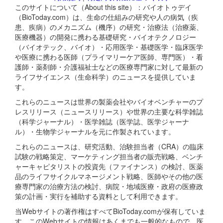
このサイトについて（About this site）：バイオトゥデイ
（BioToday.com）は、生命の仕組みの研究や人の病気（疾
患、疾病）のメカニズム（機序）の研究・治療法（治療薬、
医療機器）の開発に携わる基礎研究・バイオテクノロジー
（バイオテック、バイオ）・応用医学・基礎医学・臨床医学
や医療に携わる医師（プライマリーケア医師、専門医）・看
護師・薬剤師・介護福祉士などの医療専門家に対して最新の
ライフサイエンス（生命科学）のニュースを提供していま
す。
これらのニュースは世界の製薬会社やバイオベンチャーのプ
レスリリース（ニュースリリース）や世界の主要な科学雑誌
（科学ジャーナル）・医学雑誌（医学誌、医学ジャーナ
ル）・生物学ジャーナルを元に作製されています。
これらのニュースは、研究活動、治験担当者（CRA）の臨床
試験の戦略策定、マーケティング担当者の販売戦略、ベンチ
ャーキャピタリストの投資先（ファイナンス）の検討、医薬
品のライフサイクルマネージメント戦略、医師やその他の医
療専門家の治療方法の検討、病院・地域医療・政府の医療政
策の計画・実行を補助する資料として利用できます。
当Webサイトの著作権はすべてBioToday.comが保有していま
す。このWebサイトの情報はあくまでも一般的なもので、医