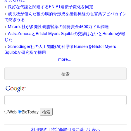
+
良好な代謝と関連するFNIP1遺伝子変化を同定
+
成長板が傷んだ後の病的骨形成を感覚神経の阻害薬ブピバカイン
で防ぎうる
+
Mironid社が多発性嚢胞腎薬の開発資金4600万ドル調達
+
AstraZenecaとBristol Myers Squibbの交渉はないとReutersが報
じた
+
Schrodinger社の人工知能(AI)科学者BunsenをBristol Myers
Squibbが研究所で採用
more...
検索
Web
BioToday
利用規約
|
特定商取引法に基づく表示