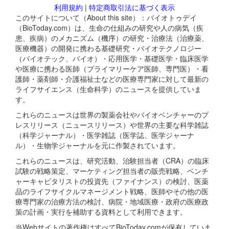
利用規約
|
特定商取引法に基づく表示
このサイトについて（About this site）：バイオトゥデイ
（BioToday.com）は、生命の仕組みの研究や人の病気（疾
患、疾病）のメカニズム（機序）の研究・治療法（治療薬、
医療機器）の開発に携わる基礎研究・バイオテクノロジー
（バイオテック、バイオ）・応用医学・基礎医学・臨床医学
や医療に携わる医師（プライマリーケア医師、専門医）・看
護師・薬剤師・介護福祉士などの医療専門家に対して最新の
ライフサイエンス（生命科学）のニュースを提供していま
す。
これらのニュースは世界の製薬会社やバイオベンチャーのプ
レスリリース（ニュースリリース）や世界の主要な科学雑誌
（科学ジャーナル）・医学雑誌（医学誌、医学ジャーナ
ル）・生物学ジャーナルを元に作製されています。
これらのニュースは、研究活動、治験担当者（CRA）の臨床
試験の戦略策定、マーケティング担当者の販売戦略、ベンチ
ャーキャピタリストの投資先（ファイナンス）の検討、医薬
品のライフサイクルマネージメント戦略、医師やその他の医
療専門家の治療方法の検討、病院・地域医療・政府の医療政
策の計画・実行を補助する資料として利用できます。
当Webサイトの著作権はすべてBioToday.comが保有していま