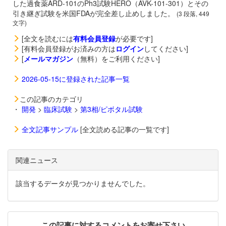
した過食薬
ARD-101のPh3試験HERO（AVK-101-301）とその
引き継ぎ試験を米国FDAが完全差し止めしました。
(3 段落, 449
文字)
[全文を読むには
有料会員登録
が必要です]
[有料会員登録がお済みの方は
ログイン
してください]
[
メールマガジン
（無料）をご利用ください]
2026-05-15に登録された記事一覧
この記事のカテゴリ
・
開発
>
臨床試験
>
第3相/ピボタル試験
全文記事サンプル
[全文読める記事の一覧です]
関連ニュース
該当するデータが見つかりませんでした。
この記事に対するコメントをお寄せ下さい