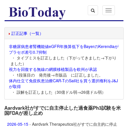
Toggle
navigation
訂正記事（一覧）
非糖尿病患者腎機能値eGFR年換算低下をBayerのKerendiaが
プラセボ差引0.7抑制
・ タイプミスを訂正しました（下がってきました→下がり
ました）
視力を回復する無線の網膜移植製品を欧州が承認
・ 1段落目の 発売後→市販品 に訂正しました。
体内仕立て免疫疾患治療CAR-TのSail社を買う選択権利をJ&J
が取得
・ 誤解を訂正しました（30億ドル弱→26億ドル弱）
Aardvark社がすでに自主停止した過食薬Ph3試験を米
国FDAが差し止め
2026-05-15
- Aardvark Therapeutics社がすでに自主的に停止