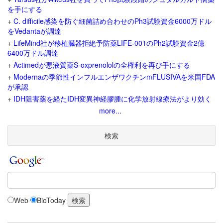
を手にする
+
C. difficile感染を防ぐ細菌詰め合わせのPh3試験資金6000万ドル
をVedantaが調達
+
LifeMind社が移植臓器拒絶予防薬LIFE-001のPh2試験資金2億
6400万ドル調達
+
Actimedが悪液質薬S-oxprenololの全権利を再び手にする
+
Modernaの季節性インフルエンザワクチンmFLUSIVAを米国FDA
が承認
+
IDH阻害薬を経たIDH変異神経膠腫に化学放射線療法がより効く
more...
検索
Web
BioToday