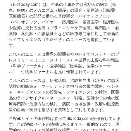
（BioToday.com）は、生命の仕組みの研究や人の病気（疾
患、疾病）のメカニズム（機序）の研究・治療法（治療薬、
医療機器）の開発に携わる基礎研究・バイオテクノロジー
（バイオテック、バイオ）・応用医学・基礎医学・臨床医学
や医療に携わる医師（プライマリーケア医師、専門医）・看
護師・薬剤師・介護福祉士などの医療専門家に対して最新の
ライフサイエンス（生命科学）のニュースを提供していま
す。
これらのニュースは世界の製薬会社やバイオベンチャーのプ
レスリリース（ニュースリリース）や世界の主要な科学雑誌
（科学ジャーナル）・医学雑誌（医学誌、医学ジャーナ
ル）・生物学ジャーナルを元に作製されています。
これらのニュースは、研究活動、治験担当者（CRA）の臨床
試験の戦略策定、マーケティング担当者の販売戦略、ベンチ
ャーキャピタリストの投資先（ファイナンス）の検討、医薬
品のライフサイクルマネージメント戦略、医師やその他の医
療専門家の治療方法の検討、病院・地域医療・政府の医療政
策の計画・実行を補助する資料として利用できます。
当Webサイトの著作権はすべてBioToday.comが保有していま
す。このWebサイトの情報はあくまでも一般的なもので、医
学的なアドバイスや治療法を提案しているわけではありませ