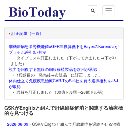
Toggle
navigation
訂正記事（一覧）
非糖尿病患者腎機能値eGFR年換算低下をBayerのKerendiaが
プラセボ差引0.7抑制
・ タイプミスを訂正しました（下がってきました→下がり
ました）
視力を回復する無線の網膜移植製品を欧州が承認
・ 1段落目の 発売後→市販品 に訂正しました。
体内仕立て免疫疾患治療CAR-TのSail社を買う選択権利をJ&J
が取得
・ 誤解を訂正しました（30億ドル弱→26億ドル弱）
GSKがEngitixと組んで肝線維症解消と関連する治療標
的を見つける
2026-06-09
- GSKがEngitixと組んで肝線維症を退縮させる治療