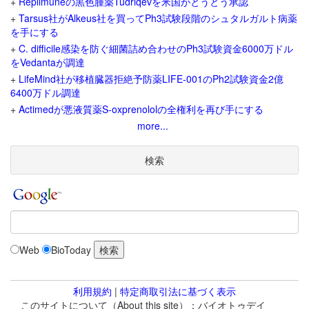
+
Replimuneの黒色腫薬Tudriqevを米国がとうとう承認
+
Tarsus社がAlkeus社を買ってPh3試験段階のシュタルガルト病薬
を手にする
+
C. difficile感染を防ぐ細菌詰め合わせのPh3試験資金6000万ドル
をVedantaが調達
+
LifeMind社が移植臓器拒絶予防薬LIFE-001のPh2試験資金2億
6400万ドル調達
+
Actimedが悪液質薬S-oxprenololの全権利を再び手にする
more...
検索
Web
BioToday
利用規約
|
特定商取引法に基づく表示
このサイトについて（About this site）：バイオトゥデイ