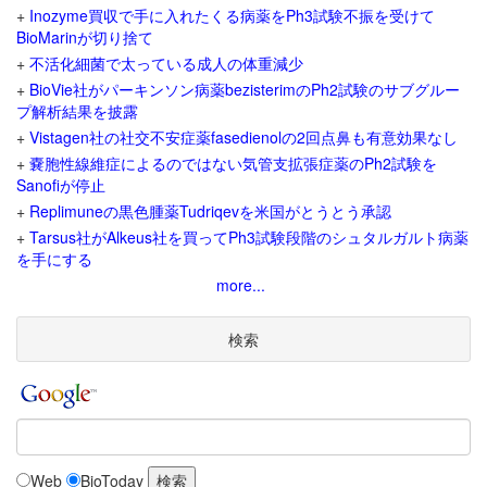
+
Inozyme買収で手に入れたくる病薬をPh3試験不振を受けて
BioMarinが切り捨て
+
不活化細菌で太っている成人の体重減少
+
BioVie社がパーキンソン病薬bezisterimのPh2試験のサブグルー
プ解析結果を披露
+
Vistagen社の社交不安症薬fasedienolの2回点鼻も有意効果なし
+
嚢胞性線維症によるのではない気管支拡張症薬のPh2試験を
Sanofiが停止
+
Replimuneの黒色腫薬Tudriqevを米国がとうとう承認
+
Tarsus社がAlkeus社を買ってPh3試験段階のシュタルガルト病薬
を手にする
more...
検索
Web
BioToday