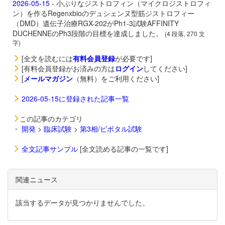
2026-05-15
- 小ぶりなジストロフィン（マイクロジストロフィ
ン）を作るRegenxbioのデュシェンヌ型筋ジストロフィー
（DMD）遺伝子治療
RGX-202がPh1-3試験AFFINITY
DUCHENNEのPh3段階の目標を達成しました。
(4 段落, 270 文
字)
[全文を読むには
有料会員登録
が必要です]
[有料会員登録がお済みの方は
ログイン
してください]
[
メールマガジン
（無料）をご利用ください]
2026-05-15に登録された記事一覧
この記事のカテゴリ
・
開発
>
臨床試験
>
第3相/ピボタル試験
全文記事サンプル
[全文読める記事の一覧です]
関連ニュース
該当するデータが見つかりませんでした。