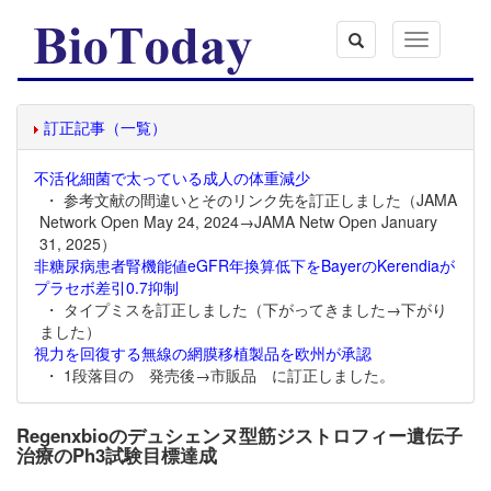
Toggle
navigation
訂正記事（一覧）
不活化細菌で太っている成人の体重減少
・ 参考文献の間違いとそのリンク先を訂正しました（JAMA
Network Open May 24, 2024→JAMA Netw Open January
31, 2025）
非糖尿病患者腎機能値eGFR年換算低下をBayerのKerendiaが
プラセボ差引0.7抑制
・ タイプミスを訂正しました（下がってきました→下がり
ました）
視力を回復する無線の網膜移植製品を欧州が承認
・ 1段落目の 発売後→市販品 に訂正しました。
Regenxbioのデュシェンヌ型筋ジストロフィー遺伝子
治療のPh3試験目標達成