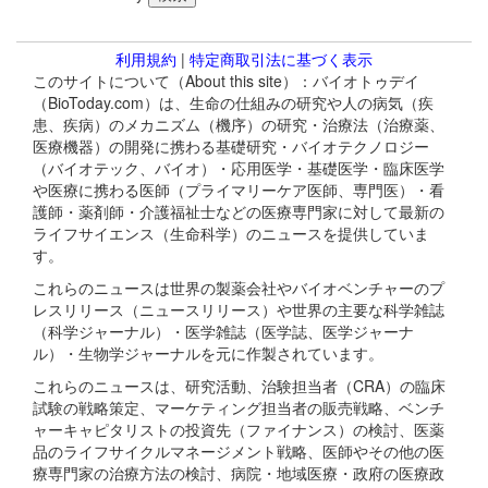
利用規約
|
特定商取引法に基づく表示
このサイトについて（About this site）：バイオトゥデイ
（BioToday.com）は、生命の仕組みの研究や人の病気（疾
患、疾病）のメカニズム（機序）の研究・治療法（治療薬、
医療機器）の開発に携わる基礎研究・バイオテクノロジー
（バイオテック、バイオ）・応用医学・基礎医学・臨床医学
や医療に携わる医師（プライマリーケア医師、専門医）・看
護師・薬剤師・介護福祉士などの医療専門家に対して最新の
ライフサイエンス（生命科学）のニュースを提供していま
す。
これらのニュースは世界の製薬会社やバイオベンチャーのプ
レスリリース（ニュースリリース）や世界の主要な科学雑誌
（科学ジャーナル）・医学雑誌（医学誌、医学ジャーナ
ル）・生物学ジャーナルを元に作製されています。
これらのニュースは、研究活動、治験担当者（CRA）の臨床
試験の戦略策定、マーケティング担当者の販売戦略、ベンチ
ャーキャピタリストの投資先（ファイナンス）の検討、医薬
品のライフサイクルマネージメント戦略、医師やその他の医
療専門家の治療方法の検討、病院・地域医療・政府の医療政