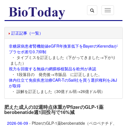
Toggle
navigation
訂正記事（一覧）
非糖尿病患者腎機能値eGFR年換算低下をBayerのKerendiaが
プラセボ差引0.7抑制
・ タイプミスを訂正しました（下がってきました→下がり
ました）
視力を回復する無線の網膜移植製品を欧州が承認
・ 1段落目の 発売後→市販品 に訂正しました。
体内仕立て免疫疾患治療CAR-TのSail社を買う選択権利をJ&J
が取得
・ 誤解を訂正しました（30億ドル弱→26億ドル弱）
肥えた成人の32週時点体重がPfizerのGLP-1薬
berobenatide週1回投与で16%減
2026-06-09
- PfizerのGLP-1薬
berobenatide（ベロベナチド、