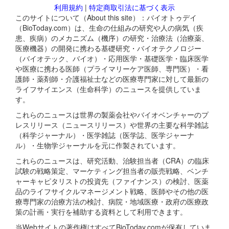
利用規約
|
特定商取引法に基づく表示
このサイトについて（About this site）：バイオトゥデイ
（BioToday.com）は、生命の仕組みの研究や人の病気（疾
患、疾病）のメカニズム（機序）の研究・治療法（治療薬、
医療機器）の開発に携わる基礎研究・バイオテクノロジー
（バイオテック、バイオ）・応用医学・基礎医学・臨床医学
や医療に携わる医師（プライマリーケア医師、専門医）・看
護師・薬剤師・介護福祉士などの医療専門家に対して最新の
ライフサイエンス（生命科学）のニュースを提供していま
す。
これらのニュースは世界の製薬会社やバイオベンチャーのプ
レスリリース（ニュースリリース）や世界の主要な科学雑誌
（科学ジャーナル）・医学雑誌（医学誌、医学ジャーナ
ル）・生物学ジャーナルを元に作製されています。
これらのニュースは、研究活動、治験担当者（CRA）の臨床
試験の戦略策定、マーケティング担当者の販売戦略、ベンチ
ャーキャピタリストの投資先（ファイナンス）の検討、医薬
品のライフサイクルマネージメント戦略、医師やその他の医
療専門家の治療方法の検討、病院・地域医療・政府の医療政
策の計画・実行を補助する資料として利用できます。
当Webサイトの著作権はすべてBioToday.comが保有していま