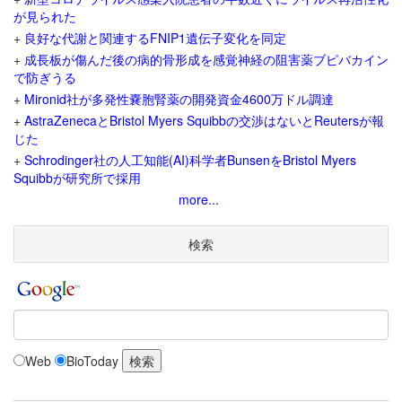
が見られた
+
良好な代謝と関連するFNIP1遺伝子変化を同定
+
成長板が傷んだ後の病的骨形成を感覚神経の阻害薬ブピバカイン
で防ぎうる
+
Mironid社が多発性嚢胞腎薬の開発資金4600万ドル調達
+
AstraZenecaとBristol Myers Squibbの交渉はないとReutersが報
じた
+
Schrodinger社の人工知能(AI)科学者BunsenをBristol Myers
Squibbが研究所で採用
more...
検索
Web
BioToday