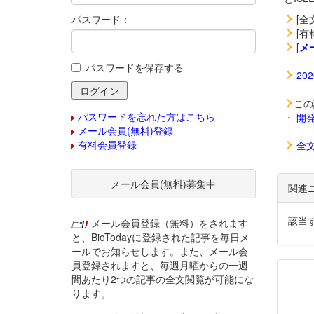
パスワード：
[全
[有
[
メ
パスワードを保存する
20
この
パスワードを忘れた方はこちら
・
開
メール会員(無料)登録
有料会員登録
全
メール会員(無料)募集中
関連
該当
メール会員登録（無料）をされます
と、BioTodayに登録された記事を毎日メ
ールでお知らせします。また、メール会
員登録されますと、毎週月曜からの一週
間あたり2つの記事の全文閲覧が可能にな
ります。