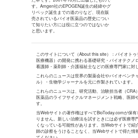
す。Amgen社のEPOGEN誕生の経緯やグ
リベック誕生までの道のりなど、現在販
売されているバイオ医薬品の歴史につい
て知りたい方には役に立つのではないか
と思います。
このサイトについて（About this site）：
医療機器）の開発に携わる基礎研究・バイオテクノ
看護師・薬剤師・介護福祉士などの医療専門家に対
これらのニュースは世界の製薬会社やバイオベンチ
ル）・生物学ジャーナルを元に作製されています。
これらのニュースは、研究活動、治験担当者（CR
医薬品のライフサイクルマネージメント戦略、医師
す。
当Webサイトの著作権はすべてBioToday.c
りません。新しい治療法を試すときには必ず医療専
くなっている可能性があります。当Webサイトで
師の診察をうけることなく、当Webサイトで得た
てください。