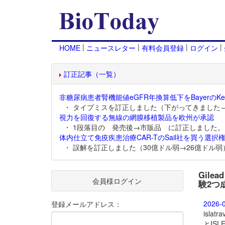
|
|
|
|
HOME
ニュースレター
有料会員登録
ログイン
訂正記事（一覧）
非糖尿病患者腎機能値eGFR年換算低下をBayerのKer
・ タイプミスを訂正しました（下がってきました
視力を回復する無線の網膜移植製品を欧州が承認
・ 1段落目の 発売後→市販品 に訂正しました。
体内仕立て免疫疾患治療CAR-TのSail社を買う選択権
・ 誤解を訂正しました（30億ドル弱→26億ドル弱
Gile
会員様ログイン
験2つ
2026-
登録メールアドレス：
islatrav
とIS