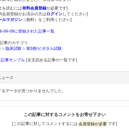
文を読むには
有料会員登録
が必要です]
料会員登録がお済みの方は
ログイン
してください]
ールマガジン
（無料）をご利用ください]
26-06-09に登録された記事一覧
記事のカテゴリ
発
>
臨床試験
>
第3相/ピボタル試験
文記事サンプル
[全文読める記事の一覧です]
ニュース
するデータが見つかりませんでした。
この記事に対するコメントをお寄せ下さい
[この記事に対してコメントするには
会員登録が必要
です]