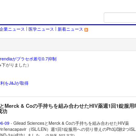
|
|
企業ニュース
医学ニュース
新着ニュース
endiaがプラセボ差引0.7抑制
→下がりました）
利をJ&Jが取得
）
adとMerck & Coの手持ちを組み合わせたHIV薬週1回1錠服用
成功
06-09
- Gilead SciencesとMerck & Coの手持ちを組み合わせたHIV薬
ir/
lenacapavir（
ISL/LEN）週1回1錠服用への切り替えのPh3試験2つISLE
LEND-2が成功しました。
(3 段落, 502 文字)