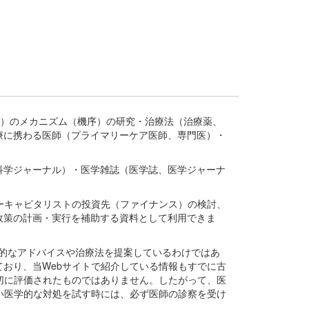
疾患、疾病）のメカニズム（機序）の研究・治療法（治療薬、
療に携わる医師（プライマリーケア医師、専門医）・
。
科学ジャーナル）・医学雑誌（医学誌、医学ジャーナ
ーキャピタリストの投資先（ファイナンス）の検討、
政策の計画・実行を補助する資料として利用できま
医学的なアドバイスや治療法を提案しているわけではあ
おり、当Webサイトで紹介している情報もすでに古
切に評価されたものではありません。したがって、医
い医学的な対処を試す時には、必ず医師の診察を受け