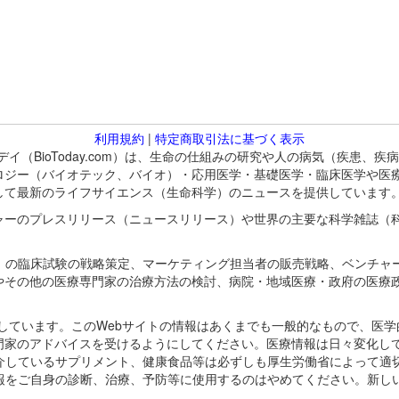
利用規約
|
特定商取引法に基づく表示
バイオトゥデイ（BioToday.com）は、生命の仕組みの研究や人の病気（
ロジー（バイオテック、バイオ）・応用医学・基礎医学・臨床医学や医
して最新のライフサイエンス（生命科学）のニュースを提供しています
ャーのプレスリリース（ニュースリリース）や世界の主要な科学雑誌（
A）の臨床試験の戦略策定、マーケティング担当者の販売戦略、ベンチャ
やその他の医療専門家の治療方法の検討、病院・地域医療・政府の医療
omが保有しています。このWebサイトの情報はあくまでも一般的なもので、
門家のアドバイスを受けるようにしてください。医療情報は日々変化して
紹介しているサプリメント、健康食品等は必ずしも厚生労働省によって適
情報をご自身の診断、治療、予防等に使用するのはやめてください。新し