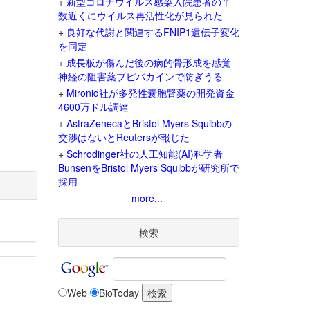
+
新型コロナウイルス感染入院患者の半
数近くにウイルス再活性化が見られた
+
良好な代謝と関連するFNIP1遺伝子変化
を同定
+
成長板が傷んだ後の病的骨形成を感覚
神経の阻害薬ブピバカインで防ぎうる
+
Mironid社が多発性嚢胞腎薬の開発資金
4600万ドル調達
+
AstraZenecaとBristol Myers Squibbの
交渉はないとReutersが報じた
+
Schrodinger社の人工知能(AI)科学者
BunsenをBristol Myers Squibbが研究所で
採用
more...
検索
Web
BioToday