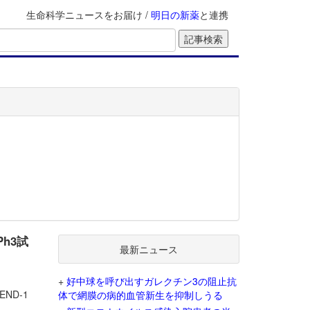
生命科学ニュースをお届け /
明日の新薬
と連携
Ph3試
最新ニュース
+
好中球を呼び出すガレクチン3の阻止抗
ND-1
体で網膜の病的血管新生を抑制しうる