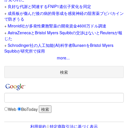
+
良好な代謝と関連するFNIP1遺伝子変化を同定
+
成長板が傷んだ後の病的骨形成を感覚神経の阻害薬ブピバカイン
で防ぎうる
+
Mironid社が多発性嚢胞腎薬の開発資金4600万ドル調達
+
AstraZenecaとBristol Myers Squibbの交渉はないとReutersが報
じた
+
Schrodinger社の人工知能(AI)科学者BunsenをBristol Myers
Squibbが研究所で採用
more...
検索
Web
BioToday
利用規約
|
特定商取引法に基づく表示