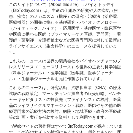
このサイトについて（About this site）：バイオトゥデイ
（BioToday.com）は、生命の仕組みの研究や人の病気（疾
患、疾病）のメカニズム（機序）の研究・治療法（治療薬、
医療機器）の開発に携わる基礎研究・バイオテクノロジー
（バイオテック、バイオ）・応用医学・基礎医学・臨床医学
や医療に携わる医師（プライマリーケア医師、専門医）・看
護師・薬剤師・介護福祉士などの医療専門家に対して最新の
ライフサイエンス（生命科学）のニュースを提供していま
す。
これらのニュースは世界の製薬会社やバイオベンチャーのプ
レスリリース（ニュースリリース）や世界の主要な科学雑誌
（科学ジャーナル）・医学雑誌（医学誌、医学ジャーナ
ル）・生物学ジャーナルを元に作製されています。
これらのニュースは、研究活動、治験担当者（CRA）の臨床
試験の戦略策定、マーケティング担当者の販売戦略、ベンチ
ャーキャピタリストの投資先（ファイナンス）の検討、医薬
品のライフサイクルマネージメント戦略、医師やその他の医
療専門家の治療方法の検討、病院・地域医療・政府の医療政
策の計画・実行を補助する資料として利用できます。
当Webサイトの著作権はすべてBioToday.comが保有していま
す。このWebサイトの情報はあくまでも一般的なもので、医