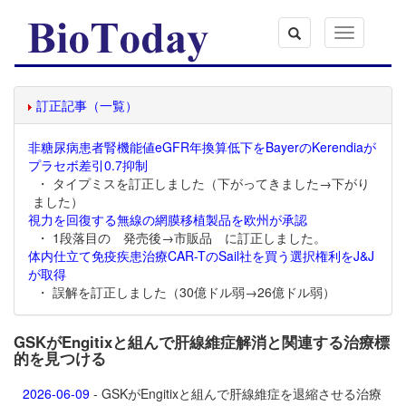
Toggle
navigation
訂正記事（一覧）
非糖尿病患者腎機能値eGFR年換算低下をBayerのKerendiaが
プラセボ差引0.7抑制
・ タイプミスを訂正しました（下がってきました→下がり
ました）
視力を回復する無線の網膜移植製品を欧州が承認
・ 1段落目の 発売後→市販品 に訂正しました。
体内仕立て免疫疾患治療CAR-TのSail社を買う選択権利をJ&J
が取得
・ 誤解を訂正しました（30億ドル弱→26億ドル弱）
GSKがEngitixと組んで肝線維症解消と関連する治療標
的を見つける
2026-06-09
- GSKがEngitixと組んで肝線維症を退縮させる治療