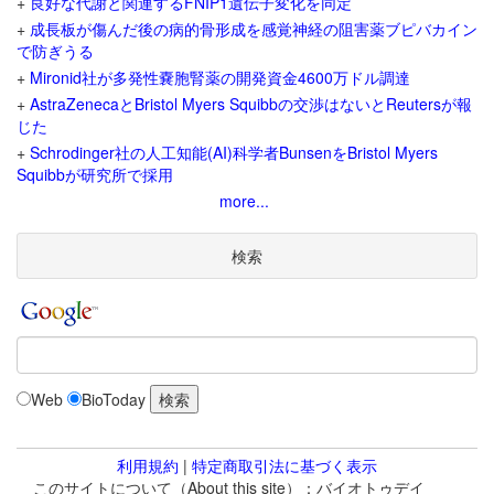
+
良好な代謝と関連するFNIP1遺伝子変化を同定
+
成長板が傷んだ後の病的骨形成を感覚神経の阻害薬ブピバカイン
で防ぎうる
+
Mironid社が多発性嚢胞腎薬の開発資金4600万ドル調達
+
AstraZenecaとBristol Myers Squibbの交渉はないとReutersが報
じた
+
Schrodinger社の人工知能(AI)科学者BunsenをBristol Myers
Squibbが研究所で採用
more...
検索
Web
BioToday
利用規約
|
特定商取引法に基づく表示
このサイトについて（About this site）：バイオトゥデイ