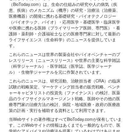
（BioToday.com）は、生命の仕組みの研究や人の病気（疾
患、疾病）のメカニズム（機序）の研究・治療法（治療薬、
医療機器）の開発に携わる基礎研究・バイオテクノロジー
（バイオテック、バイオ）・応用医学・基礎医学・臨床医学
や医療に携わる医師（プライマリーケア医師、専門医）・看
護師・薬剤師・介護福祉士などの医療専門家に対して最新の
ライフサイエンス（生命科学）のニュースを提供していま
す。
これらのニュースは世界の製薬会社やバイオベンチャーのプ
レスリリース（ニュースリリース）や世界の主要な科学雑誌
（科学ジャーナル）・医学雑誌（医学誌、医学ジャーナ
ル）・生物学ジャーナルを元に作製されています。
これらのニュースは、研究活動、治験担当者（CRA）の臨床
試験の戦略策定、マーケティング担当者の販売戦略、ベンチ
ャーキャピタリストの投資先（ファイナンス）の検討、医薬
品のライフサイクルマネージメント戦略、医師やその他の医
療専門家の治療方法の検討、病院・地域医療・政府の医療政
策の計画・実行を補助する資料として利用できます。
当Webサイトの著作権はすべてBioToday.comが保有していま
す。このWebサイトの情報はあくまでも一般的なもので、医
学的なアドバイスや治療法を提案しているわけではありませ