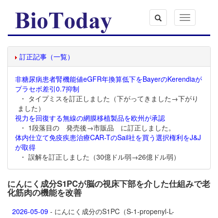
Toggle
navigation
訂正記事（一覧）
非糖尿病患者腎機能値eGFR年換算低下をBayerのKerendiaが
プラセボ差引0.7抑制
・ タイプミスを訂正しました（下がってきました→下がり
ました）
視力を回復する無線の網膜移植製品を欧州が承認
・ 1段落目の 発売後→市販品 に訂正しました。
体内仕立て免疫疾患治療CAR-TのSail社を買う選択権利をJ&J
が取得
・ 誤解を訂正しました（30億ドル弱→26億ドル弱）
にんにく成分S1PCが脳の視床下部を介した仕組みで老
化筋肉の機能を改善
2026-05-09
- にんにく成分のS1PC（S-1-propenyl-L-