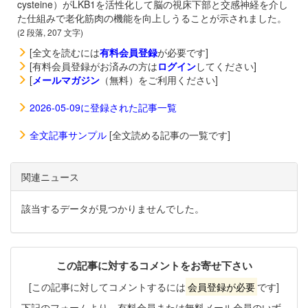
cysteine）がLKB1を活性化して脳の視床下部と交感神経を介し
た仕組みで老化筋肉の機能を向上しうることが示されました。
(2 段落, 207 文字)
[全文を読むには
有料会員登録
が必要です]
[有料会員登録がお済みの方は
ログイン
してください]
[
メールマガジン
（無料）をご利用ください]
2026-05-09に登録された記事一覧
全文記事サンプル
[全文読める記事の一覧です]
関連ニュース
該当するデータが見つかりませんでした。
この記事に対するコメントをお寄せ下さい
[この記事に対してコメントするには
会員登録が必要
です]
下記のフォームより、有料会員または無料メール会員のいず