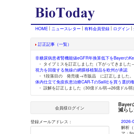
|
|
|
|
HOME
ニュースレター
有料会員登録
ログイン
訂正記事（一覧）
非糖尿病患者腎機能値eGFR年換算低下をBayerのKer
・ タイプミスを訂正しました（下がってきました
視力を回復する無線の網膜移植製品を欧州が承認
・ 1段落目の 発売後→市販品 に訂正しました。
体内仕立て免疫疾患治療CAR-TのSail社を買う選択権
・ 誤解を訂正しました（30億ドル弱→26億ドル弱
Bay
会員様ログイン
減らし
2026-
登録メールアドレス：
解析（
ア：f