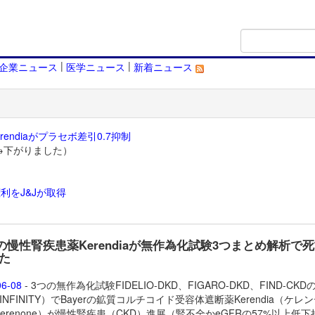
|
|
企業ニュース
医学ニュース
新着ニュース
endiaがプラセボ差引0.7抑制
→下がりました）
利をJ&Jが取得
）
erの慢性腎疾患薬Kerendiaが無作為化試験3つまとめ解析で
た
06-08
- 3つの無作為化試験FIDELIO-DKD、FIGARO-DKD、FIND-CK
INFINITY）でBayerの鉱質コルチコイド受容体遮断薬
Kerendia（ケレ
inerenone）が慢性腎疾患（CKD）進展（腎不全かeGFRの57%以上低下