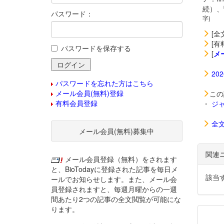
続）、
パスワード：
字)
[全
[有
パスワードを保存する
[
メ
20
パスワードを忘れた方はこちら
メール会員(無料)登録
この
有料会員登録
・
ジ
全
メール会員(無料)募集中
関連
メール会員登録（無料）をされます
と、BioTodayに登録された記事を毎日メ
該当
ールでお知らせします。また、メール会
員登録されますと、毎週月曜からの一週
間あたり2つの記事の全文閲覧が可能にな
ります。