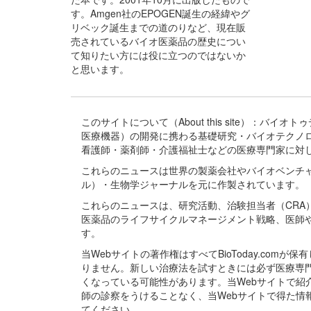
す。Amgen社のEPOGEN誕生の経緯やグ
リベック誕生までの道のりなど、現在販
売されているバイオ医薬品の歴史につい
て知りたい方には役に立つのではないか
と思います。
このサイトについて（About this site）：
医療機器）の開発に携わる基礎研究・バイオテクノ
看護師・薬剤師・介護福祉士などの医療専門家に対
これらのニュースは世界の製薬会社やバイオベンチ
ル）・生物学ジャーナルを元に作製されています。
これらのニュースは、研究活動、治験担当者（CR
医薬品のライフサイクルマネージメント戦略、医師
す。
当Webサイトの著作権はすべてBioToday.c
りません。新しい治療法を試すときには必ず医療専
くなっている可能性があります。当Webサイトで
師の診察をうけることなく、当Webサイトで得た
てください。