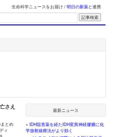
生命科学ニュースをお届け /
明日の新薬
と連携
死亡さえ
最新ニュース
Dのまとめ
+
IDH阻害薬を経たIDH変異神経膠腫に化
ンディ
学放射線療法がより効く
持