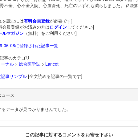
腎不全、心不全入院、心血管死、死亡のいずれも減らしました。
(2 段落
文を読むには
有料会員登録
が必要です]
料会員登録がお済みの方は
ログイン
してください]
ールマガジン
（無料）をご利用ください]
26-06-08に登録された記事一覧
記事のカテゴリ
ャーナル
>
総合医学誌
>
Lancet
文記事サンプル
[全文読める記事の一覧です]
ニュース
するデータが見つかりませんでした。
この記事に対するコメントをお寄せ下さい