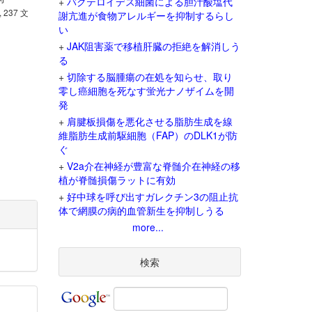
+
バクテロイデス細菌による胆汁酸塩代
, 237 文
謝亢進が食物アレルギーを抑制するらし
い
+
JAK阻害薬で移植肝臓の拒絶を解消しう
る
+
切除する脳腫瘍の在処を知らせ、取り
零し癌細胞を死なす蛍光ナノザイムを開
発
+
肩腱板損傷を悪化させる脂肪生成を線
維脂肪生成前駆細胞（FAP）のDLK1が防
ぐ
+
V2a介在神経が豊富な脊髄介在神経の移
植が脊髄損傷ラットに有効
+
好中球を呼び出すガレクチン3の阻止抗
体で網膜の病的血管新生を抑制しうる
more...
検索