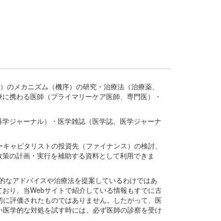
疾患、疾病）のメカニズム（機序）の研究・治療法（治療薬、
療に携わる医師（プライマリーケア医師、専門医）・
。
科学ジャーナル）・医学雑誌（医学誌、医学ジャーナ
ーキャピタリストの投資先（ファイナンス）の検討、
政策の計画・実行を補助する資料として利用できま
医学的なアドバイスや治療法を提案しているわけではあ
おり、当Webサイトで紹介している情報もすでに古
切に評価されたものではありません。したがって、医
い医学的な対処を試す時には、必ず医師の診察を受け