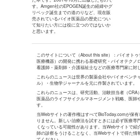
す。Amgen社のEPOGEN誕生の経緯やグ
リベック誕生までの道のりなど、現在販
売されているバイオ医薬品の歴史につい
て知りたい方には役に立つのではないか
と思います。
このサイトについて（About this site）：
医療機器）の開発に携わる基礎研究・バイオテクノ
看護師・薬剤師・介護福祉士などの医療専門家に対
これらのニュースは世界の製薬会社やバイオベンチ
ル）・生物学ジャーナルを元に作製されています。
これらのニュースは、研究活動、治験担当者（CR
医薬品のライフサイクルマネージメント戦略、医師
す。
当Webサイトの著作権はすべてBioToday.c
りません。新しい治療法を試すときには必ず医療専
くなっている可能性があります。当Webサイトで
師の診察をうけることなく、当Webサイトで得た
てください。