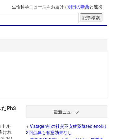
生命科学ニュースをお届け /
明日の新薬
と連携
したPh3
最新ニュース
レタトル
+
Vistagen社の社交不安症薬fasedienolの
多けれ
2回点鼻も有意効果なし
段落, 291