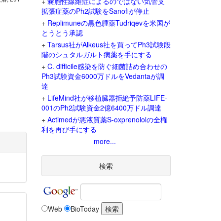
+
嚢胞性線維症によるのではない気管支
拡張症薬のPh2試験をSanofiが停止
+
Replimuneの黒色腫薬Tudriqevを米国が
とうとう承認
+
Tarsus社がAlkeus社を買ってPh3試験段
階のシュタルガルト病薬を手にする
+
C. difficile感染を防ぐ細菌詰め合わせの
Ph3試験資金6000万ドルをVedantaが調
達
+
LifeMind社が移植臓器拒絶予防薬LIFE-
001のPh2試験資金2億6400万ドル調達
+
Actimedが悪液質薬S-oxprenololの全権
利を再び手にする
more...
検索
Web
BioToday