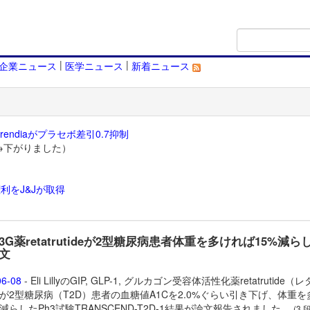
|
|
企業ニュース
医学ニュース
新着ニュース
endiaがプラセボ差引0.7抑制
→下がりました）
利をJ&Jが取得
）
yの3G薬retatrutideが2型糖尿病患者体重を多ければ15%減ら
文
06-08
- Eli LillyのGIP, GLP-1, グルカゴン受容体活性化薬
retatrutide（
が2型糖尿病（T2D）患者の血糖値A1Cを2.0%ぐらい引き下げ、体重を
%減らしたPh3試験TRANSCEND-T2D-1結果が論文報告されました。
(3 