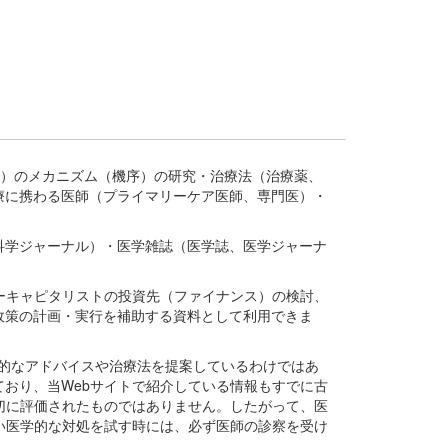
疾患、疾病）のメカニズム（機序）の研究・治療法（治療薬、
療に携わる医師（プライマリーケア医師、専門医）・
。
科学ジャーナル）・医学雑誌（医学誌、医学ジャーナ
ーキャピタリストの投資先（ファイナンス）の検討、
政策の計画・実行を補助する資料として利用できま
医学的なアドバイスや治療法を提案しているわけではあ
おり、当Webサイトで紹介している情報もすでに古
切に評価されたものではありません。したがって、医
い医学的な対処を試す時には、必ず医師の診察を受け