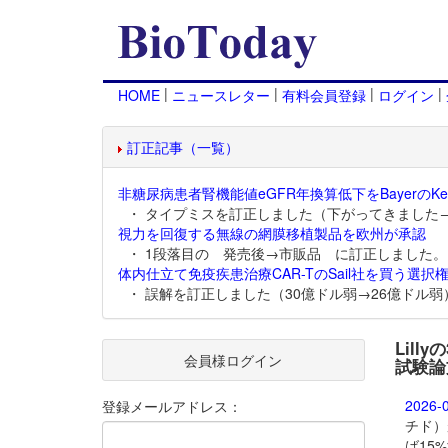
|
|
|
|
HOME
ニュースレター
有料会員登録
ログイン
訂正記事（一覧）
非糖尿病患者腎機能値eGFR年換算低下をBayerのKer
・ タイプミスを訂正しました（下がってきました
視力を回復する無線の網膜移植製品を欧州が承認
・ 1段落目の 発売後→市販品 に訂正しました。
体内仕立て免疫疾患治療CAR-TのSail社を買う選択権
・ 誤解を訂正しました（30億ドル弱→26億ドル弱
Lill
会員様ログイン
試験論
2026-
登録メールアドレス：
チド）
ば15