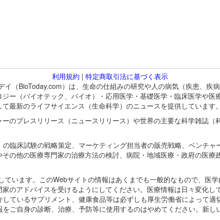
利用規約
|
特定商取引法に基づく表示
バイオトゥデイ（BioToday.com）は、生命の仕組みの研究や人の病気（
ロジー（バイオテック、バイオ）・応用医学・基礎医学・臨床医学や医
して最新のライフサイエンス（生命科学）のニュースを提供しています
ャーのプレスリリース（ニュースリリース）や世界の主要な科学雑誌（
A）の臨床試験の戦略策定、マーケティング担当者の販売戦略、ベンチャ
やその他の医療専門家の治療方法の検討、病院・地域医療・政府の医療
omが保有しています。このWebサイトの情報はあくまでも一般的なもので、
門家のアドバイスを受けるようにしてください。医療情報は日々変化して
紹介しているサプリメント、健康食品等は必ずしも厚生労働省によって適
情報をご自身の診断、治療、予防等に使用するのはやめてください。新し