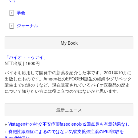
学会
ジャーナル
My Book
「バイオ・トゥデイ」
NTT出版 | 1600円
バイオを応用して開発中の新薬を紹介した本です。2001年10月に
出版したものです。Amgen社のEPOGEN誕生の経緯やグリベック
誕生までの道のりなど、現在販売されているバイオ医薬品の歴史
について知りたい方には役に立つのではないかと思います。
最新ニュース
+
Vistagen社の社交不安症薬fasedienolの2回点鼻も有意効果なし
+
嚢胞性線維症によるのではない気管支拡張症薬のPh2試験を
Sanofiが停止