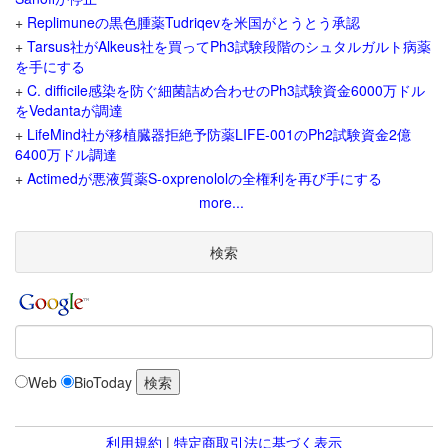
+
Replimuneの黒色腫薬Tudriqevを米国がとうとう承認
+
Tarsus社がAlkeus社を買ってPh3試験段階のシュタルガルト病薬
を手にする
+
C. difficile感染を防ぐ細菌詰め合わせのPh3試験資金6000万ドル
をVedantaが調達
+
LifeMind社が移植臓器拒絶予防薬LIFE-001のPh2試験資金2億
6400万ドル調達
+
Actimedが悪液質薬S-oxprenololの全権利を再び手にする
more...
検索
Web
BioToday
利用規約
|
特定商取引法に基づく表示