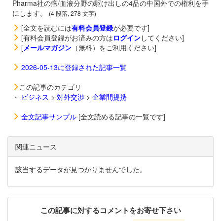
Pharma社の癌/血液分野の駆け出しの4品の中国外での権利を手
にします。
(4 段落, 278 文字)
[全文を読むには
有料会員登録
が必要です]
[有料会員登録がお済みの方は
ログイン
してください]
[
メールマガジン
（無料）をご利用ください]
2026-05-13に登録された記事一覧
この記事のカテゴリ
・
ビジネス
>
対外交渉
>
企業間提携
全文記事サンプル
[全文読める記事の一覧です]
関連ニュース
該当するデータが見つかりませんでした。
この記事に対するコメントをお寄せ下さい