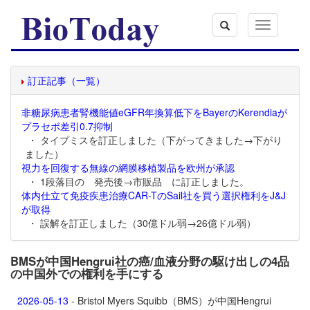
Toggle
navigation
訂正記事（一覧）
非糖尿病患者腎機能値eGFR年換算低下をBayerのKerendiaが
プラセボ差引0.7抑制
・ タイプミスを訂正しました（下がってきました→下がり
ました）
視力を回復する無線の網膜移植製品を欧州が承認
・ 1段落目の 発売後→市販品 に訂正しました。
体内仕立て免疫疾患治療CAR-TのSail社を買う選択権利をJ&J
が取得
・ 誤解を訂正しました（30億ドル弱→26億ドル弱）
BMSが中国Hengrui社の癌/血液分野の駆け出しの4品
の中国外での権利を手にする
2026-05-13
- Bristol Myers Squibb（BMS）が中国Hengrui