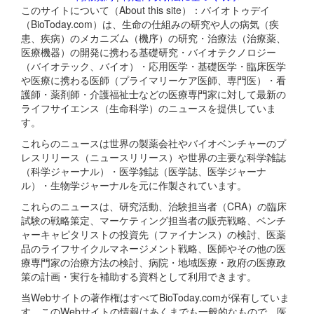
このサイトについて（About this site）：バイオトゥデイ
（BioToday.com）は、生命の仕組みの研究や人の病気（疾
患、疾病）のメカニズム（機序）の研究・治療法（治療薬、
医療機器）の開発に携わる基礎研究・バイオテクノロジー
（バイオテック、バイオ）・応用医学・基礎医学・臨床医学
や医療に携わる医師（プライマリーケア医師、専門医）・看
護師・薬剤師・介護福祉士などの医療専門家に対して最新の
ライフサイエンス（生命科学）のニュースを提供していま
す。
これらのニュースは世界の製薬会社やバイオベンチャーのプ
レスリリース（ニュースリリース）や世界の主要な科学雑誌
（科学ジャーナル）・医学雑誌（医学誌、医学ジャーナ
ル）・生物学ジャーナルを元に作製されています。
これらのニュースは、研究活動、治験担当者（CRA）の臨床
試験の戦略策定、マーケティング担当者の販売戦略、ベンチ
ャーキャピタリストの投資先（ファイナンス）の検討、医薬
品のライフサイクルマネージメント戦略、医師やその他の医
療専門家の治療方法の検討、病院・地域医療・政府の医療政
策の計画・実行を補助する資料として利用できます。
当Webサイトの著作権はすべてBioToday.comが保有していま
す。このWebサイトの情報はあくまでも一般的なもので、医