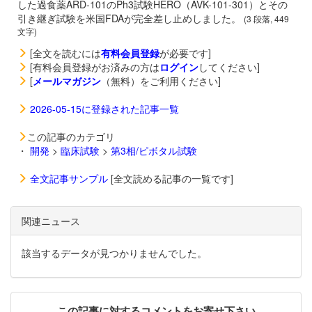
した過食薬
ARD-101のPh3試験HERO（AVK-101-301）とその
引き継ぎ試験を米国FDAが完全差し止めしました。
(3 段落, 449
文字)
[全文を読むには
有料会員登録
が必要です]
[有料会員登録がお済みの方は
ログイン
してください]
[
メールマガジン
（無料）をご利用ください]
2026-05-15に登録された記事一覧
この記事のカテゴリ
・
開発
>
臨床試験
>
第3相/ピボタル試験
全文記事サンプル
[全文読める記事の一覧です]
関連ニュース
該当するデータが見つかりませんでした。
この記事に対するコメントをお寄せ下さい