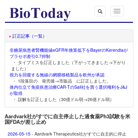
Toggle
navigation
訂正記事（一覧）
非糖尿病患者腎機能値eGFR年換算低下をBayerのKerendiaが
プラセボ差引0.7抑制
・ タイプミスを訂正しました（下がってきました→下がり
ました）
視力を回復する無線の網膜移植製品を欧州が承認
・ 1段落目の 発売後→市販品 に訂正しました。
体内仕立て免疫疾患治療CAR-TのSail社を買う選択権利をJ&J
が取得
・ 誤解を訂正しました（30億ドル弱→26億ドル弱）
Aardvark社がすでに自主停止した過食薬Ph3試験を米
国FDAが差し止め
2026-05-15
- Aardvark Therapeutics社がすでに自主的に停止