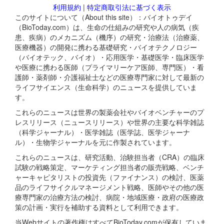
利用規約
|
特定商取引法に基づく表示
このサイトについて（About this site）：バイオトゥデイ
（BioToday.com）は、生命の仕組みの研究や人の病気（疾
患、疾病）のメカニズム（機序）の研究・治療法（治療薬、
医療機器）の開発に携わる基礎研究・バイオテクノロジー
（バイオテック、バイオ）・応用医学・基礎医学・臨床医学
や医療に携わる医師（プライマリーケア医師、専門医）・看
護師・薬剤師・介護福祉士などの医療専門家に対して最新の
ライフサイエンス（生命科学）のニュースを提供していま
す。
これらのニュースは世界の製薬会社やバイオベンチャーのプ
レスリリース（ニュースリリース）や世界の主要な科学雑誌
（科学ジャーナル）・医学雑誌（医学誌、医学ジャーナ
ル）・生物学ジャーナルを元に作製されています。
これらのニュースは、研究活動、治験担当者（CRA）の臨床
試験の戦略策定、マーケティング担当者の販売戦略、ベンチ
ャーキャピタリストの投資先（ファイナンス）の検討、医薬
品のライフサイクルマネージメント戦略、医師やその他の医
療専門家の治療方法の検討、病院・地域医療・政府の医療政
策の計画・実行を補助する資料として利用できます。
当Webサイトの著作権はすべてBioToday.comが保有していま