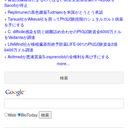
Sanofiが停止
+
Replimuneの黒色腫薬Tudriqevを米国がとうとう承認
+
Tarsus社がAlkeus社を買ってPh3試験段階のシュタルガルト病薬
を手にする
+
C. difficile感染を防ぐ細菌詰め合わせのPh3試験資金6000万ドル
をVedantaが調達
+
LifeMind社が移植臓器拒絶予防薬LIFE-001のPh2試験資金2億
6400万ドル調達
+
Actimedが悪液質薬S-oxprenololの全権利を再び手にする
more...
検索
Web
BioToday