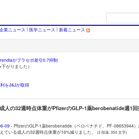
|
|
企業ニュース
医学ニュース
新着ニュース
endiaがプラセボ差引0.7抑制
→下がりました）
利をJ&Jが取得
）
人の32週時点体重がPfizerのGLP-1薬berobenatide週1
06-09
- PfizerのGLP-1薬
berobenatide（ベロベナチド、PF-08653944
えている成人の32週時点体重が16%減りました。
(3 段落, 350 文字)