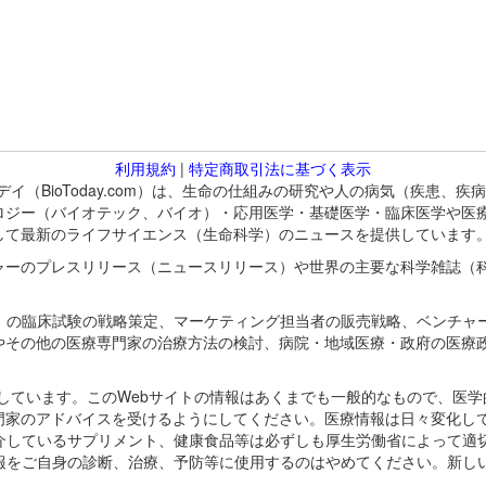
利用規約
|
特定商取引法に基づく表示
バイオトゥデイ（BioToday.com）は、生命の仕組みの研究や人の病気（
ロジー（バイオテック、バイオ）・応用医学・基礎医学・臨床医学や医
して最新のライフサイエンス（生命科学）のニュースを提供しています
ャーのプレスリリース（ニュースリリース）や世界の主要な科学雑誌（
A）の臨床試験の戦略策定、マーケティング担当者の販売戦略、ベンチャ
やその他の医療専門家の治療方法の検討、病院・地域医療・政府の医療
omが保有しています。このWebサイトの情報はあくまでも一般的なもので、
門家のアドバイスを受けるようにしてください。医療情報は日々変化して
紹介しているサプリメント、健康食品等は必ずしも厚生労働省によって適
情報をご自身の診断、治療、予防等に使用するのはやめてください。新し