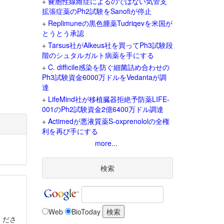
+
嚢胞性線維症によるのではない気管支
拡張症薬のPh2試験をSanofiが停止
+
Replimuneの黒色腫薬Tudriqevを米国が
とうとう承認
+
Tarsus社がAlkeus社を買ってPh3試験段
階のシュタルガルト病薬を手にする
+
C. difficile感染を防ぐ細菌詰め合わせの
Ph3試験資金6000万ドルをVedantaが調
達
+
LifeMind社が移植臓器拒絶予防薬LIFE-
001のPh2試験資金2億6400万ドル調達
+
Actimedが悪液質薬S-oxprenololの全権
利を再び手にする
more...
検索
Web
BioToday
くださ