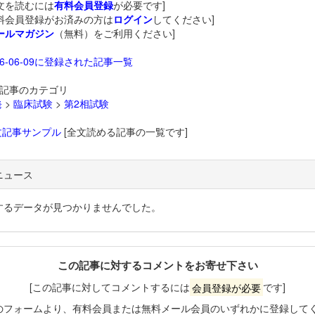
文を読むには
有料会員登録
が必要です]
料会員登録がお済みの方は
ログイン
してください]
ールマガジン
（無料）をご利用ください]
26-06-09に登録された記事一覧
記事のカテゴリ
発
>
臨床試験
>
第2相試験
文記事サンプル
[全文読める記事の一覧です]
ニュース
するデータが見つかりませんでした。
この記事に対するコメントをお寄せ下さい
[この記事に対してコメントするには
会員登録が必要
です]
のフォームより、有料会員または無料メール会員のいずれかに登録して