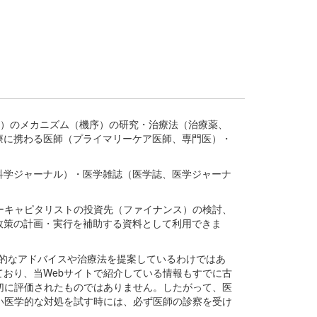
疾患、疾病）のメカニズム（機序）の研究・治療法（治療薬、
療に携わる医師（プライマリーケア医師、専門医）・
。
科学ジャーナル）・医学雑誌（医学誌、医学ジャーナ
ーキャピタリストの投資先（ファイナンス）の検討、
政策の計画・実行を補助する資料として利用できま
医学的なアドバイスや治療法を提案しているわけではあ
おり、当Webサイトで紹介している情報もすでに古
切に評価されたものではありません。したがって、医
い医学的な対処を試す時には、必ず医師の診察を受け