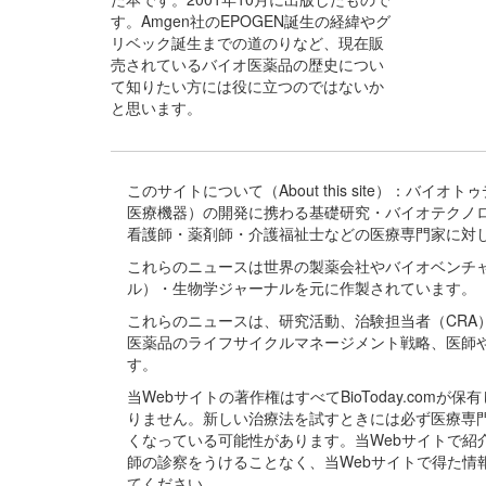
す。Amgen社のEPOGEN誕生の経緯やグ
リベック誕生までの道のりなど、現在販
売されているバイオ医薬品の歴史につい
て知りたい方には役に立つのではないか
と思います。
このサイトについて（About this site）：
医療機器）の開発に携わる基礎研究・バイオテクノ
看護師・薬剤師・介護福祉士などの医療専門家に対
これらのニュースは世界の製薬会社やバイオベンチ
ル）・生物学ジャーナルを元に作製されています。
これらのニュースは、研究活動、治験担当者（CR
医薬品のライフサイクルマネージメント戦略、医師
す。
当Webサイトの著作権はすべてBioToday.c
りません。新しい治療法を試すときには必ず医療専
くなっている可能性があります。当Webサイトで
師の診察をうけることなく、当Webサイトで得た
てください。