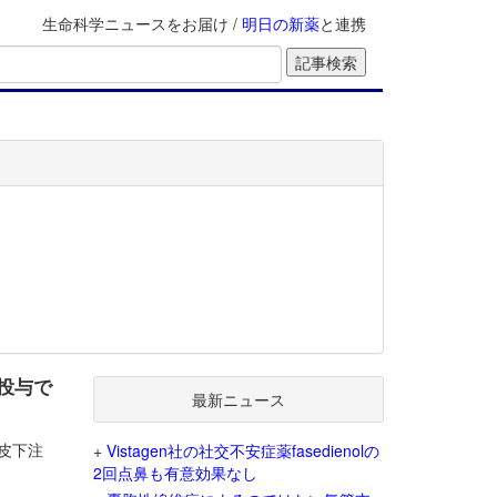
生命科学ニュースをお届け /
明日の新薬
と連携
回投与で
最新ニュース
）皮下注
+
Vistagen社の社交不安症薬fasedienolの
2回点鼻も有意効果なし