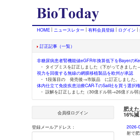
|
|
|
|
HOME
ニュースレター
有料会員登録
ログイン
訂正記事（一覧）
非糖尿病患者腎機能値eGFR年換算低下をBayerのKer
・ タイプミスを訂正しました（下がってきました
視力を回復する無線の網膜移植製品を欧州が承認
・ 1段落目の 発売後→市販品 に訂正しました。
体内仕立て免疫疾患治療CAR-TのSail社を買う選択権
・ 誤解を訂正しました（30億ドル弱→26億ドル弱
肥えた成
会員様ログイン
16%減
2026-
登録メールアドレス：
射で肥