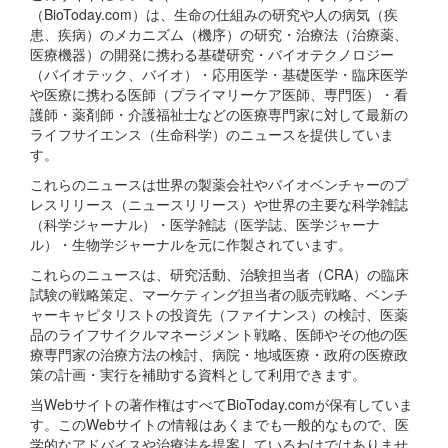
（BioToday.com）は、生命の仕組みの研究や人の病気（疾
患、疾病）のメカニズム（機序）の研究・治療法（治療薬、
医療機器）の開発に携わる基礎研究・バイオテクノロジー
（バイオテック、バイオ）・応用医学・基礎医学・臨床医学
や医療に携わる医師（プライマリーケア医師、専門医）・看
護師・薬剤師・介護福祉士などの医療専門家に対して最新の
ライフサイエンス（生命科学）のニュースを提供していま
す。
これらのニュースは世界の製薬会社やバイオベンチャーのプ
レスリリース（ニュースリリース）や世界の主要な科学雑誌
（科学ジャーナル）・医学雑誌（医学誌、医学ジャーナ
ル）・生物学ジャーナルを元に作製されています。
これらのニュースは、研究活動、治験担当者（CRA）の臨床
試験の戦略策定、マーケティング担当者の販売戦略、ベンチ
ャーキャピタリストの投資先（ファイナンス）の検討、医薬
品のライフサイクルマネージメント戦略、医師やその他の医
療専門家の治療方法の検討、病院・地域医療・政府の医療政
策の計画・実行を補助する資料として利用できます。
当Webサイトの著作権はすべてBioToday.comが保有していま
す。このWebサイトの情報はあくまでも一般的なもので、医
学的なアドバイスや治療法を提案しているわけではありませ