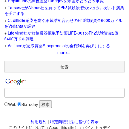
+
Replimuneの黒色腫薬Tudriqevを米国がとうとう承認
+
Tarsus社がAlkeus社を買ってPh3試験段階のシュタルガルト病薬
を手にする
+
C. difficile感染を防ぐ細菌詰め合わせのPh3試験資金6000万ドル
をVedantaが調達
+
LifeMind社が移植臓器拒絶予防薬LIFE-001のPh2試験資金2億
6400万ドル調達
+
Actimedが悪液質薬S-oxprenololの全権利を再び手にする
more...
検索
Web
BioToday
利用規約
|
特定商取引法に基づく表示
このサイトについて（About this site）：バイオトゥデイ