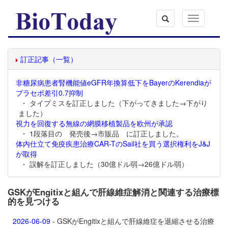
Toggle
navigation
訂正記事（一覧）
非糖尿病患者腎機能値eGFR年換算低下をBayerのKerendiaが
プラセボ差引0.7抑制
・ タイプミスを訂正しました（下がってきました→下がり
ました）
視力を回復する無線の網膜移植製品を欧州が承認
・ 1段落目の 発売後→市販品 に訂正しました。
体内仕立て免疫疾患治療CAR-TのSail社を買う選択権利をJ&J
が取得
・ 誤解を訂正しました（30億ドル弱→26億ドル弱）
GSKがEngitixと組んで肝線維症解消と関連する治療標
的を見つける
2026-06-09
- GSKがEngitixと組んで肝線維症を退縮させる治療