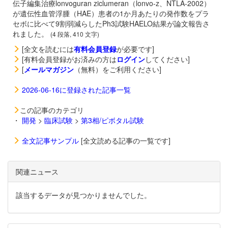
伝子編集治療
lonvoguran ziclumeran（lonvo-z、NTLA-2002）
が遺伝性血管浮腫（HAE）患者の1か月あたりの発作数をプラ
セボに比べて9割弱減らしたPh3試験HAELO結果が論文報告さ
れました。
(4 段落, 410 文字)
[全文を読むには
有料会員登録
が必要です]
[有料会員登録がお済みの方は
ログイン
してください]
[
メールマガジン
（無料）をご利用ください]
2026-06-16に登録された記事一覧
この記事のカテゴリ
・
開発
>
臨床試験
>
第3相/ピボタル試験
全文記事サンプル
[全文読める記事の一覧です]
関連ニュース
該当するデータが見つかりませんでした。