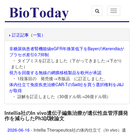
Toggle
navigation
訂正記事（一覧）
非糖尿病患者腎機能値eGFR年換算低下をBayerのKerendiaが
プラセボ差引0.7抑制
・ タイプミスを訂正しました（下がってきました→下がり
ました）
視力を回復する無線の網膜移植製品を欧州が承認
・ 1段落目の 発売後→市販品 に訂正しました。
体内仕立て免疫疾患治療CAR-TのSail社を買う選択権利をJ&J
が取得
・ 誤解を訂正しました（30億ドル弱→26億ドル弱）
Intellia社のIn vivo遺伝子編集治療が遺伝性血管浮腫発
作を減らしたPh3試験論文
2026-06-16
- Intellia Therapeutics社の体内仕立て（In vivo）遺