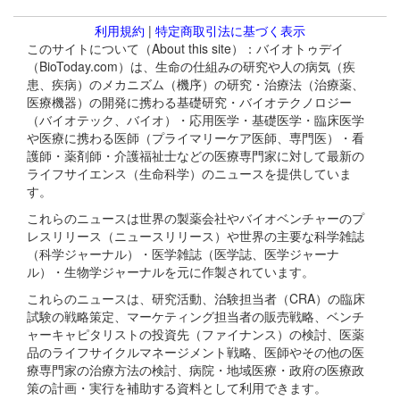
利用規約
|
特定商取引法に基づく表示
このサイトについて（About this site）：バイオトゥデイ
（BioToday.com）は、生命の仕組みの研究や人の病気（疾
患、疾病）のメカニズム（機序）の研究・治療法（治療薬、
医療機器）の開発に携わる基礎研究・バイオテクノロジー
（バイオテック、バイオ）・応用医学・基礎医学・臨床医学
や医療に携わる医師（プライマリーケア医師、専門医）・看
護師・薬剤師・介護福祉士などの医療専門家に対して最新の
ライフサイエンス（生命科学）のニュースを提供していま
す。
これらのニュースは世界の製薬会社やバイオベンチャーのプ
レスリリース（ニュースリリース）や世界の主要な科学雑誌
（科学ジャーナル）・医学雑誌（医学誌、医学ジャーナ
ル）・生物学ジャーナルを元に作製されています。
これらのニュースは、研究活動、治験担当者（CRA）の臨床
試験の戦略策定、マーケティング担当者の販売戦略、ベンチ
ャーキャピタリストの投資先（ファイナンス）の検討、医薬
品のライフサイクルマネージメント戦略、医師やその他の医
療専門家の治療方法の検討、病院・地域医療・政府の医療政
策の計画・実行を補助する資料として利用できます。