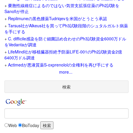
+
嚢胞性線維症によるのではない気管支拡張症薬のPh2試験を
Sanofiが停止
+
Replimuneの黒色腫薬Tudriqevを米国がとうとう承認
+
Tarsus社がAlkeus社を買ってPh3試験段階のシュタルガルト病薬
を手にする
+
C. difficile感染を防ぐ細菌詰め合わせのPh3試験資金6000万ドル
をVedantaが調達
+
LifeMind社が移植臓器拒絶予防薬LIFE-001のPh2試験資金2億
6400万ドル調達
+
Actimedが悪液質薬S-oxprenololの全権利を再び手にする
more...
検索
Web
BioToday