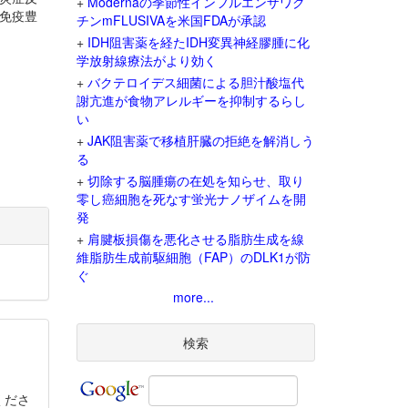
+
Modernaの季節性インフルエンザワク
免疫豊
チンmFLUSIVAを米国FDAが承認
+
IDH阻害薬を経たIDH変異神経膠腫に化
学放射線療法がより効く
+
バクテロイデス細菌による胆汁酸塩代
謝亢進が食物アレルギーを抑制するらし
い
+
JAK阻害薬で移植肝臓の拒絶を解消しう
る
+
切除する脳腫瘍の在処を知らせ、取り
零し癌細胞を死なす蛍光ナノザイムを開
発
+
肩腱板損傷を悪化させる脂肪生成を線
維脂肪生成前駆細胞（FAP）のDLK1が防
ぐ
more...
検索
くださ