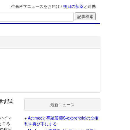
生命科学ニュースをお届け /
明日の新薬
と連携
示す試
最新ニュース
ルツハイマ
+
Actimedが悪液質薬S-oxprenololの全権
ところ
利を再び手にする
炎症反