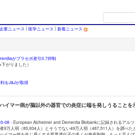
|
|
企業ニュース
医学ニュース
新着ニュース
endiaがプラセボ差引0.7抑制
→下がりました）
利をJ&Jが取得
）
ハイマー病が脳以外の器官での炎症に端を発しうることを
03-08
- European Alzheimer and Dementia Biobankに記録されるア
者9万人弱（85,934人）とそうでない49万人弱（487,511人）を調べた
ハイマー病を生じ易くする変異遺伝子の多くが免疫制御、もっと言えば