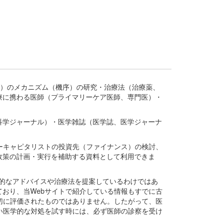
疾患、疾病）のメカニズム（機序）の研究・治療法（治療薬、
療に携わる医師（プライマリーケア医師、専門医）・
。
科学ジャーナル）・医学雑誌（医学誌、医学ジャーナ
ーキャピタリストの投資先（ファイナンス）の検討、
政策の計画・実行を補助する資料として利用できま
医学的なアドバイスや治療法を提案しているわけではあ
おり、当Webサイトで紹介している情報もすでに古
切に評価されたものではありません。したがって、医
い医学的な対処を試す時には、必ず医師の診察を受け