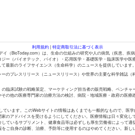
利用規約
|
特定商取引法に基づく表示
バイオトゥデイ（BioToday.com）は、生命の仕組みの研究や人の病気（
ロジー（バイオテック、バイオ）・応用医学・基礎医学・臨床医学や医
して最新のライフサイエンス（生命科学）のニュースを提供しています
ャーのプレスリリース（ニュースリリース）や世界の主要な科学雑誌（
A）の臨床試験の戦略策定、マーケティング担当者の販売戦略、ベンチャ
やその他の医療専門家の治療方法の検討、病院・地域医療・政府の医療
omが保有しています。このWebサイトの情報はあくまでも一般的なもので、
門家のアドバイスを受けるようにしてください。医療情報は日々変化して
紹介しているサプリメント、健康食品等は必ずしも厚生労働省によって適
情報をご自身の診断、治療、予防等に使用するのはやめてください。新し