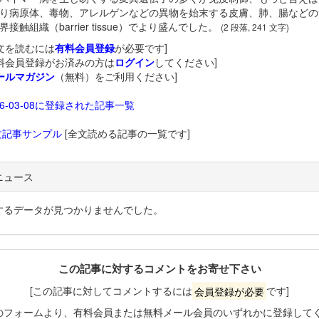
り病原体、毒物、アレルゲンなどの異物を始末する皮膚、肺、腸などの
接触組織（barrier tissue）でより盛んでした。
(2 段落, 241 文字)
文を読むには
有料会員登録
が必要です]
料会員登録がお済みの方は
ログイン
してください]
ールマガジン
（無料）をご利用ください]
26-03-08に登録された記事一覧
文記事サンプル
[全文読める記事の一覧です]
ニュース
するデータが見つかりませんでした。
この記事に対するコメントをお寄せ下さい
[この記事に対してコメントするには
会員登録が必要
です]
のフォームより、有料会員または無料メール会員のいずれかに登録して