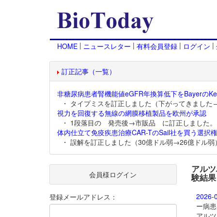
|
|
|
|
HOME
ニュースレター
有料会員登録
ログイン
訂正記事（一覧）
非糖尿病患者腎機能値eGFR年換算低下をBayerのKer
・ タイプミスを訂正しました（下がってきました
視力を回復する無線の網膜移植製品を欧州が承認
・ 1段落目の 発売後→市販品 に訂正しました。
体内仕立て免疫疾患治療CAR-TのSail社を買う選択権
・ 誤解を訂正しました（30億ドル弱→26億ドル弱
アルツ
会員様ログイン
験結果
2026-
登録メールアドレス：
ー病患
アルツ