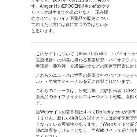
す。Amgen社のEPOGEN誕生の経緯やグ
リベック誕生までの道のりなど、現在販
売されているバイオ医薬品の歴史につい
て知りたい方には役に立つのではないか
と思います。
このサイトについて（About this site）：
医療機器）の開発に携わる基礎研究・バイオテクノ
看護師・薬剤師・介護福祉士などの医療専門家に対
これらのニュースは世界の製薬会社やバイオベンチ
ル）・生物学ジャーナルを元に作製されています。
これらのニュースは、研究活動、治験担当者（CR
医薬品のライフサイクルマネージメント戦略、医師
す。
当Webサイトの著作権はすべてBioToday.c
りません。新しい治療法を試すときには必ず医療専
くなっている可能性があります。当Webサイトで
師の診察をうけることなく、当Webサイトで得た
てください。