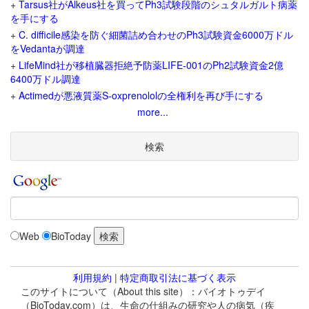
+
Tarsus社がAlkeus社を買ってPh3試験段階のシュタルガルト病薬
を手にする
+
C. difficile感染を防ぐ細菌詰め合わせのPh3試験資金6000万ドル
をVedantaが調達
+
LifeMind社が移植臓器拒絶予防薬LIFE-001のPh2試験資金2億
6400万ドル調達
+
Actimedが悪液質薬S-oxprenololの全権利を再び手にする
more...
検索
Web
BioToday
利用規約
|
特定商取引法に基づく表示
このサイトについて（About this site）：バイオトゥデイ
（BioToday.com）は、生命の仕組みの研究や人の病気（疾