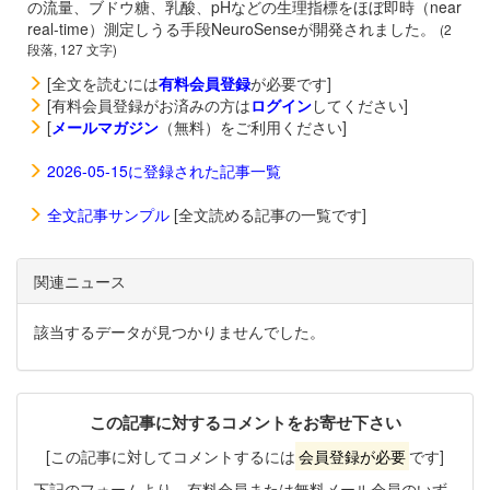
の流量、ブドウ糖、乳酸、pHなどの生理指標をほぼ即時（near
real-time）測定しうる手段NeuroSenseが開発されました。
(2
段落, 127 文字)
[全文を読むには
有料会員登録
が必要です]
[有料会員登録がお済みの方は
ログイン
してください]
[
メールマガジン
（無料）をご利用ください]
2026-05-15に登録された記事一覧
全文記事サンプル
[全文読める記事の一覧です]
関連ニュース
該当するデータが見つかりませんでした。
この記事に対するコメントをお寄せ下さい
[この記事に対してコメントするには
会員登録が必要
です]
下記のフォームより、有料会員または無料メール会員のいず