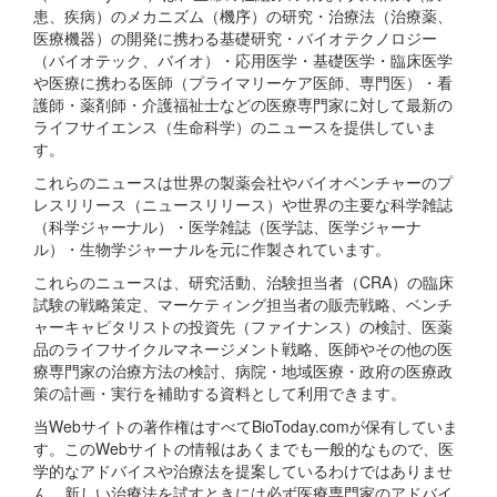
患、疾病）のメカニズム（機序）の研究・治療法（治療薬、
医療機器）の開発に携わる基礎研究・バイオテクノロジー
（バイオテック、バイオ）・応用医学・基礎医学・臨床医学
や医療に携わる医師（プライマリーケア医師、専門医）・看
護師・薬剤師・介護福祉士などの医療専門家に対して最新の
ライフサイエンス（生命科学）のニュースを提供していま
す。
これらのニュースは世界の製薬会社やバイオベンチャーのプ
レスリリース（ニュースリリース）や世界の主要な科学雑誌
（科学ジャーナル）・医学雑誌（医学誌、医学ジャーナ
ル）・生物学ジャーナルを元に作製されています。
これらのニュースは、研究活動、治験担当者（CRA）の臨床
試験の戦略策定、マーケティング担当者の販売戦略、ベンチ
ャーキャピタリストの投資先（ファイナンス）の検討、医薬
品のライフサイクルマネージメント戦略、医師やその他の医
療専門家の治療方法の検討、病院・地域医療・政府の医療政
策の計画・実行を補助する資料として利用できます。
当Webサイトの著作権はすべてBioToday.comが保有していま
す。このWebサイトの情報はあくまでも一般的なもので、医
学的なアドバイスや治療法を提案しているわけではありませ
ん。新しい治療法を試すときには必ず医療専門家のアドバイ