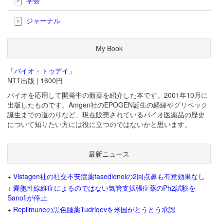
ジャーナル
My Book
「バイオ・トゥデイ」
NTT出版 | 1600円
バイオを応用して開発中の新薬を紹介した本です。2001年10月に
出版したものです。Amgen社のEPOGEN誕生の経緯やグリベック
誕生までの道のりなど、現在販売されているバイオ医薬品の歴史
について知りたい方には役に立つのではないかと思います。
最新ニュース
+
Vistagen社の社交不安症薬fasedienolの2回点鼻も有意効果なし
+
嚢胞性線維症によるのではない気管支拡張症薬のPh2試験を
Sanofiが停止
+
Replimuneの黒色腫薬Tudriqevを米国がとうとう承認