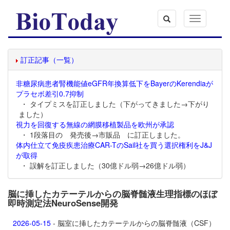
Toggle
navigation
訂正記事（一覧）
非糖尿病患者腎機能値eGFR年換算低下をBayerのKerendiaが
プラセボ差引0.7抑制
・ タイプミスを訂正しました（下がってきました→下がり
ました）
視力を回復する無線の網膜移植製品を欧州が承認
・ 1段落目の 発売後→市販品 に訂正しました。
体内仕立て免疫疾患治療CAR-TのSail社を買う選択権利をJ&J
が取得
・ 誤解を訂正しました（30億ドル弱→26億ドル弱）
脳に挿したカテーテルからの脳脊髄液生理指標のほぼ
即時測定法NeuroSense開発
2026-05-15
- 脳室に挿したカテーテルからの脳脊髄液（CSF）