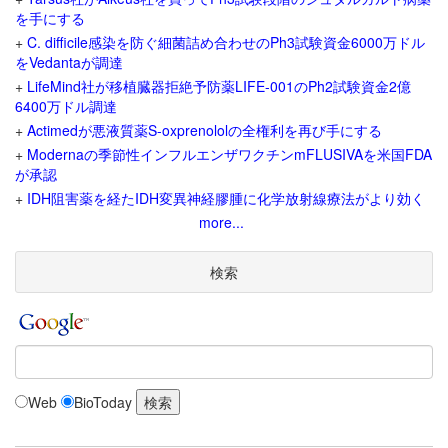
を手にする
+
C. difficile感染を防ぐ細菌詰め合わせのPh3試験資金6000万ドル
をVedantaが調達
+
LifeMind社が移植臓器拒絶予防薬LIFE-001のPh2試験資金2億
6400万ドル調達
+
Actimedが悪液質薬S-oxprenololの全権利を再び手にする
+
Modernaの季節性インフルエンザワクチンmFLUSIVAを米国FDA
が承認
+
IDH阻害薬を経たIDH変異神経膠腫に化学放射線療法がより効く
more...
検索
Web
BioToday