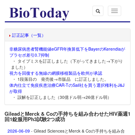
Toggle
navigation
訂正記事（一覧）
非糖尿病患者腎機能値eGFR年換算低下をBayerのKerendiaが
プラセボ差引0.7抑制
・ タイプミスを訂正しました（下がってきました→下がり
ました）
視力を回復する無線の網膜移植製品を欧州が承認
・ 1段落目の 発売後→市販品 に訂正しました。
体内仕立て免疫疾患治療CAR-TのSail社を買う選択権利をJ&J
が取得
・ 誤解を訂正しました（30億ドル弱→26億ドル弱）
GileadとMerck & Coの手持ちを組み合わせたHIV薬週1
回1錠服用Ph3試験2つ成功
2026-06-09
- Gilead SciencesとMerck & Coの手持ちを組み合