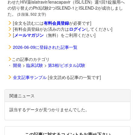
わせたHIV薬
islatravir/
lenacapavir（
ISL/LEN）週1回1錠服用へ
の切り替えのPh3試験2つISLEND-1とISLEND-2が成功しまし
た。
(3 段落, 502 文字)
[全文を読むには
有料会員登録
が必要です]
[有料会員登録がお済みの方は
ログイン
してください]
[
メールマガジン
（無料）をご利用ください]
2026-06-09に登録された記事一覧
この記事のカテゴリ
・
開発
>
臨床試験
>
第3相/ピボタル試験
全文記事サンプル
[全文読める記事の一覧です]
関連ニュース
該当するデータが見つかりませんでした。
この記事に対するコメントをお寄せ下さい