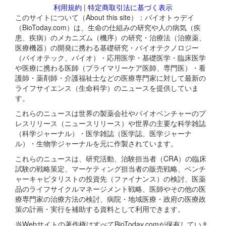
利用規約
|
特定商取引法に基づく表示
このサイトについて（About this site）：バイオトゥデイ
（BioToday.com）は、生命の仕組みの研究や人の病気（疾
患、疾病）のメカニズム（機序）の研究・治療法（治療薬、
医療機器）の開発に携わる基礎研究・バイオテクノロジー
（バイオテック、バイオ）・応用医学・基礎医学・臨床医学
や医療に携わる医師（プライマリーケア医師、専門医）・看
護師・薬剤師・介護福祉士などの医療専門家に対して最新の
ライフサイエンス（生命科学）のニュースを提供していま
す。
これらのニュースは世界の製薬会社やバイオベンチャーのプ
レスリリース（ニュースリリース）や世界の主要な科学雑誌
（科学ジャーナル）・医学雑誌（医学誌、医学ジャーナ
ル）・生物学ジャーナルを元に作製されています。
これらのニュースは、研究活動、治験担当者（CRA）の臨床
試験の戦略策定、マーケティング担当者の販売戦略、ベンチ
ャーキャピタリストの投資先（ファイナンス）の検討、医薬
品のライフサイクルマネージメント戦略、医師やその他の医
療専門家の治療方法の検討、病院・地域医療・政府の医療政
策の計画・実行を補助する資料として利用できます。
当Webサイトの著作権はすべてBioToday.comが保有していま