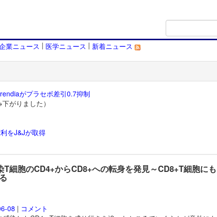
|
|
企業ニュース
医学ニュース
新着ニュース
endiaがプラセボ差引0.7抑制
→下がりました）
利をJ&Jが取得
）
感染T細胞のCD4+からCD8+への転身を発見～CD8+T細胞にも
る
06-08
|
コメント