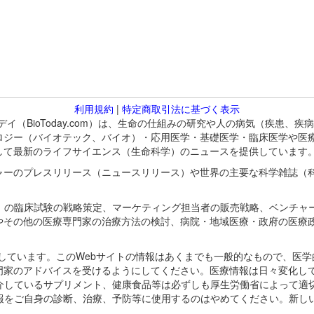
利用規約
|
特定商取引法に基づく表示
バイオトゥデイ（BioToday.com）は、生命の仕組みの研究や人の病気（
ロジー（バイオテック、バイオ）・応用医学・基礎医学・臨床医学や医
して最新のライフサイエンス（生命科学）のニュースを提供しています
ャーのプレスリリース（ニュースリリース）や世界の主要な科学雑誌（
A）の臨床試験の戦略策定、マーケティング担当者の販売戦略、ベンチャ
やその他の医療専門家の治療方法の検討、病院・地域医療・政府の医療
omが保有しています。このWebサイトの情報はあくまでも一般的なもので、
門家のアドバイスを受けるようにしてください。医療情報は日々変化して
紹介しているサプリメント、健康食品等は必ずしも厚生労働省によって適
情報をご自身の診断、治療、予防等に使用するのはやめてください。新し