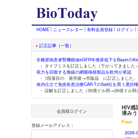
|
|
|
|
HOME
ニュースレター
有料会員登録
ログイン
訂正記事（一覧）
非糖尿病患者腎機能値eGFR年換算低下をBayerのKer
・ タイプミスを訂正しました（下がってきました
視力を回復する無線の網膜移植製品を欧州が承認
・ 1段落目の 発売後→市販品 に訂正しました。
体内仕立て免疫疾患治療CAR-TのSail社を買う選択権
・ 誤解を訂正しました（30億ドル弱→26億ドル弱
HIV
会員様ログイン
潜みう
Free!
登録メールアドレス：
2026-