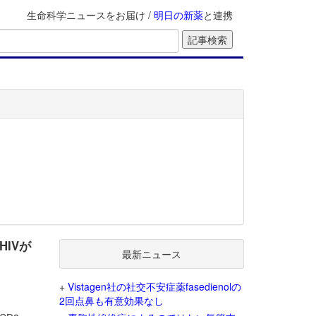
生命科学ニュースをお届け /
明日の新薬
と連携
HIVが
最新ニュース
+
Vistagen社の社交不安症薬fasedienolの
2回点鼻も有意効果なし