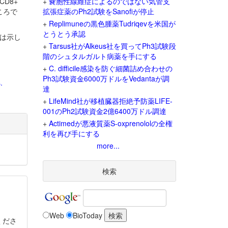
D8+
+
嚢胞性線維症によるのではない気管支
ころで
拡張症薬のPh2試験をSanofiが停止
+
Replimuneの黒色腫薬Tudriqevを米国が
とうとう承認
果は示し
+
Tarsus社がAlkeus社を買ってPh3試験段
階のシュタルガルト病薬を手にする
+
C. difficile感染を防ぐ細菌詰め合わせの
Ph3試験資金6000万ドルをVedantaが調
.
達
+
LifeMind社が移植臓器拒絶予防薬LIFE-
001のPh2試験資金2億6400万ドル調達
+
Actimedが悪液質薬S-oxprenololの全権
利を再び手にする
more...
検索
Web
BioToday
くださ