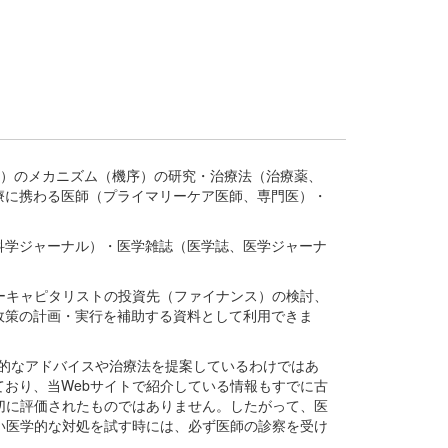
疾患、疾病）のメカニズム（機序）の研究・治療法（治療薬、
療に携わる医師（プライマリーケア医師、専門医）・
。
科学ジャーナル）・医学雑誌（医学誌、医学ジャーナ
ーキャピタリストの投資先（ファイナンス）の検討、
政策の計画・実行を補助する資料として利用できま
医学的なアドバイスや治療法を提案しているわけではあ
おり、当Webサイトで紹介している情報もすでに古
切に評価されたものではありません。したがって、医
い医学的な対処を試す時には、必ず医師の診察を受け