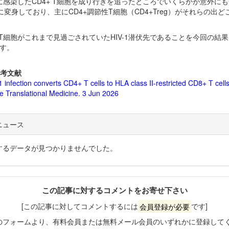
-1に感染したCD4+ T細胞を成り行きを追ったところでいくらかが意外にもC
に変身しており、主にCD4+調節性T細胞（CD4+Treg）がそれらの出ど
+ T細胞がこれまで見過ごされていたHIV-1潜伏先であることを今回の結
す。
考文献
 infection converts CD4+ T cells to HLA class II-restricted CD8+ T cells
e Translational Medicine. 3 Jun 2026
ニュース
するデータが見つかりませんでした。
この記事に対するコメントをお寄せ下さい
[この記事に対してコメントするには
会員登録が必要
です]
のフォームより、有料会員または無料メール会員のいずれかに登録して