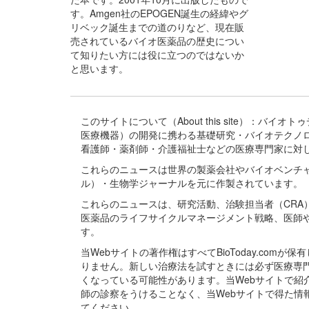
す。Amgen社のEPOGEN誕生の経緯やグ
リベック誕生までの道のりなど、現在販
売されているバイオ医薬品の歴史につい
て知りたい方には役に立つのではないか
と思います。
このサイトについて（About this site）：
医療機器）の開発に携わる基礎研究・バイオテクノ
看護師・薬剤師・介護福祉士などの医療専門家に対
これらのニュースは世界の製薬会社やバイオベンチ
ル）・生物学ジャーナルを元に作製されています。
これらのニュースは、研究活動、治験担当者（CR
医薬品のライフサイクルマネージメント戦略、医師
す。
当Webサイトの著作権はすべてBioToday.c
りません。新しい治療法を試すときには必ず医療専
くなっている可能性があります。当Webサイトで
師の診察をうけることなく、当Webサイトで得た
てください。