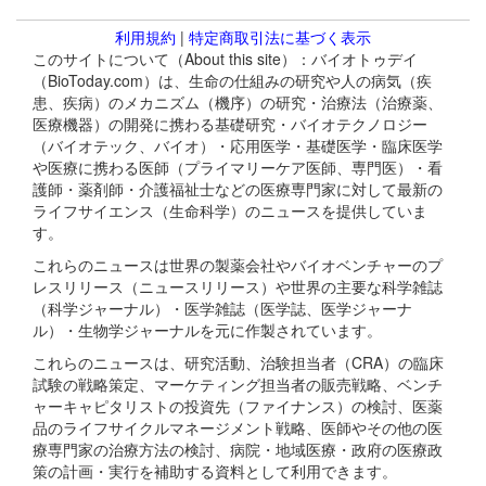
利用規約
|
特定商取引法に基づく表示
このサイトについて（About this site）：バイオトゥデイ
（BioToday.com）は、生命の仕組みの研究や人の病気（疾
患、疾病）のメカニズム（機序）の研究・治療法（治療薬、
医療機器）の開発に携わる基礎研究・バイオテクノロジー
（バイオテック、バイオ）・応用医学・基礎医学・臨床医学
や医療に携わる医師（プライマリーケア医師、専門医）・看
護師・薬剤師・介護福祉士などの医療専門家に対して最新の
ライフサイエンス（生命科学）のニュースを提供していま
す。
これらのニュースは世界の製薬会社やバイオベンチャーのプ
レスリリース（ニュースリリース）や世界の主要な科学雑誌
（科学ジャーナル）・医学雑誌（医学誌、医学ジャーナ
ル）・生物学ジャーナルを元に作製されています。
これらのニュースは、研究活動、治験担当者（CRA）の臨床
試験の戦略策定、マーケティング担当者の販売戦略、ベンチ
ャーキャピタリストの投資先（ファイナンス）の検討、医薬
品のライフサイクルマネージメント戦略、医師やその他の医
療専門家の治療方法の検討、病院・地域医療・政府の医療政
策の計画・実行を補助する資料として利用できます。