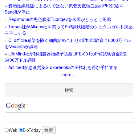
+
嚢胞性線維症によるのではない気管支拡張症薬のPh2試験を
Sanofiが停止
+
Replimuneの黒色腫薬Tudriqevを米国がとうとう承認
+
Tarsus社がAlkeus社を買ってPh3試験段階のシュタルガルト病薬
を手にする
+
C. difficile感染を防ぐ細菌詰め合わせのPh3試験資金6000万ドル
をVedantaが調達
+
LifeMind社が移植臓器拒絶予防薬LIFE-001のPh2試験資金2億
6400万ドル調達
+
Actimedが悪液質薬S-oxprenololの全権利を再び手にする
more...
検索
Web
BioToday