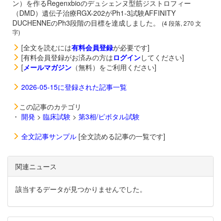
ン）を作るRegenxbioのデュシェンヌ型筋ジストロフィー
（DMD）遺伝子治療
RGX-202がPh1-3試験AFFINITY
DUCHENNEのPh3段階の目標を達成しました。
(4 段落, 270 文
字)
[全文を読むには
有料会員登録
が必要です]
[有料会員登録がお済みの方は
ログイン
してください]
[
メールマガジン
（無料）をご利用ください]
2026-05-15に登録された記事一覧
この記事のカテゴリ
・
開発
>
臨床試験
>
第3相/ピボタル試験
全文記事サンプル
[全文読める記事の一覧です]
関連ニュース
該当するデータが見つかりませんでした。