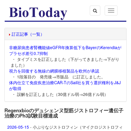
Toggle
navigation
訂正記事（一覧）
非糖尿病患者腎機能値eGFR年換算低下をBayerのKerendiaが
プラセボ差引0.7抑制
・ タイプミスを訂正しました（下がってきました→下がり
ました）
視力を回復する無線の網膜移植製品を欧州が承認
・ 1段落目の 発売後→市販品 に訂正しました。
体内仕立て免疫疾患治療CAR-TのSail社を買う選択権利をJ&J
が取得
・ 誤解を訂正しました（30億ドル弱→26億ドル弱）
Regenxbioのデュシェンヌ型筋ジストロフィー遺伝子
治療のPh3試験目標達成
2026-05-15
- 小ぶりなジストロフィン（マイクロジストロフィ